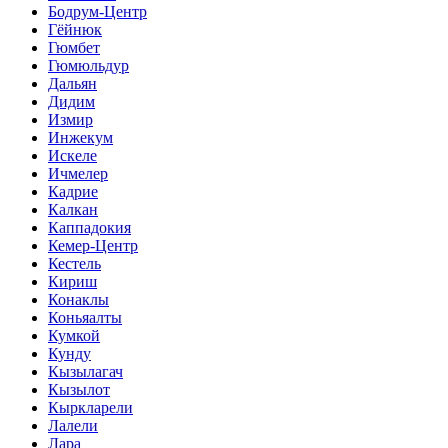
Бодрум-Центр
Гёйнюк
Гюмбет
Гюмюльдур
Дальян
Дидим
Измир
Инжекум
Искеле
Ичмелер
Кадрие
Калкан
Каппадокия
Кемер-Центр
Кестель
Кириш
Конаклы
Коньяалты
Кумкой
Кунду
Кызылагач
Кызылот
Кыркларели
Лалели
Лара