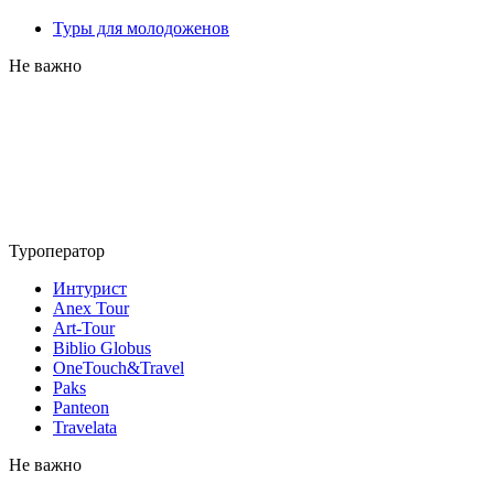
Туры для молодоженов
Не важно
Туроператор
Интурист
Anex Tour
Art-Tour
Biblio Globus
OneTouch&Travel
Paks
Panteon
Travelata
Не важно