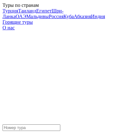
Туры по странам
Турция
Таиланд
Египет
Шри-
Ланка
ОАЭ
Мальдивы
Россия
Куба
Абхазия
Индия
Горящие туры
О нас