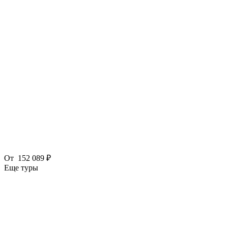
От
152 089 ₽
Еще туры