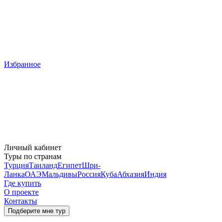
Избранное
Личный кабинет
Туры по странам
Турция
Таиланд
Египет
Шри-
Ланка
ОАЭ
Мальдивы
Россия
Куба
Абхазия
Индия
Где купить
О проекте
Контакты
Подберите мне тур