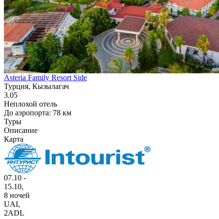
Asteria Family Resort Side
Турция, Кызылагач
3.05
Неплохой отель
До аэропорта: 78 км
Туры
Описание
Карта
07.10 -
15.10,
8 ночей
UAI
,
2ADL