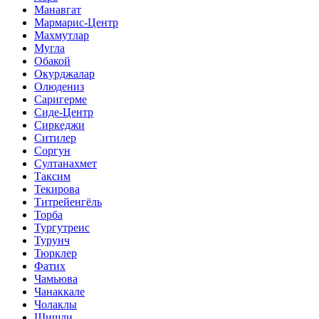
Манавгат
Мармарис-Центр
Махмутлар
Мугла
Обакой
Окурджалар
Олюдениз
Саригерме
Сиде-Центр
Сиркеджи
Ситилер
Соргун
Султанахмет
Таксим
Текирова
Титрейенгёль
Торба
Тургутреис
Турунч
Тюрклер
Фатих
Чамьюва
Чанаккале
Чолаклы
Шишли