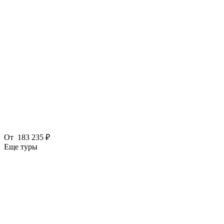
От
183 235 ₽
Еще туры