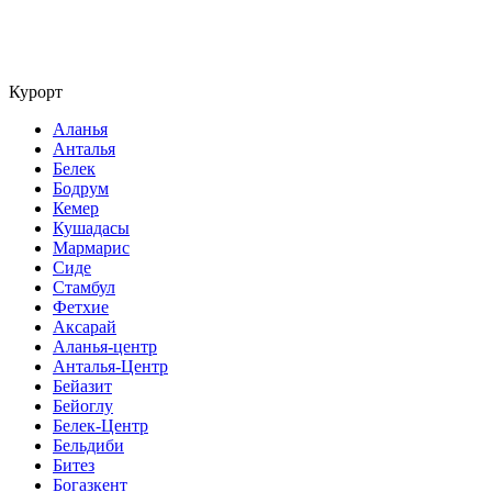
Курорт
Аланья
Анталья
Белек
Бодрум
Кемер
Кушадасы
Мармарис
Сиде
Стамбул
Фетхие
Аксарай
Аланья-центр
Анталья-Центр
Бейазит
Бейоглу
Белек-Центр
Бельдиби
Битез
Богазкент