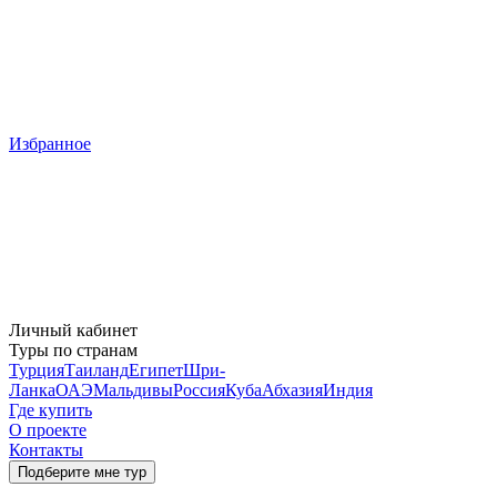
Избранное
Личный кабинет
Туры по странам
Турция
Таиланд
Египет
Шри-
Ланка
ОАЭ
Мальдивы
Россия
Куба
Абхазия
Индия
Где купить
О проекте
Контакты
Подберите мне тур