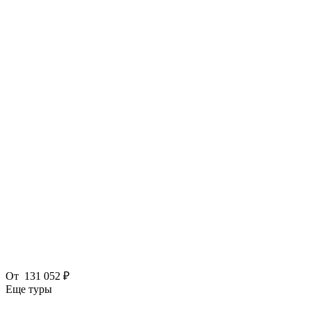
От
131 052 ₽
Еще туры