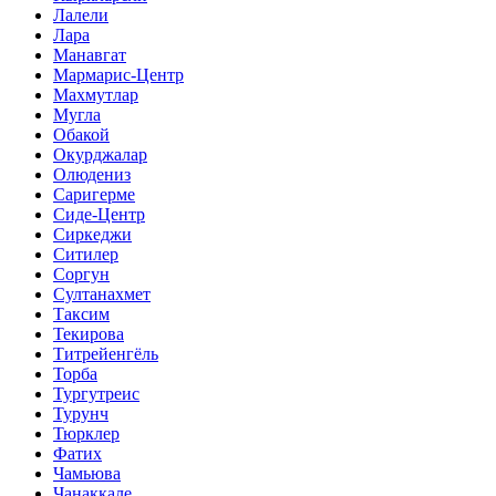
Лалели
Лара
Манавгат
Мармарис-Центр
Махмутлар
Мугла
Обакой
Окурджалар
Олюдениз
Саригерме
Сиде-Центр
Сиркеджи
Ситилер
Соргун
Султанахмет
Таксим
Текирова
Титрейенгёль
Торба
Тургутреис
Турунч
Тюрклер
Фатих
Чамьюва
Чанаккале