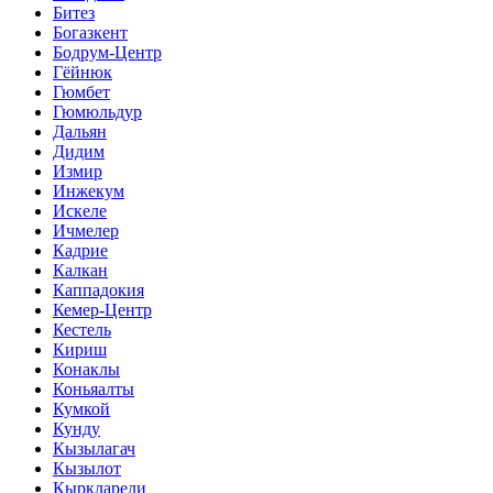
Битез
Богазкент
Бодрум-Центр
Гёйнюк
Гюмбет
Гюмюльдур
Дальян
Дидим
Измир
Инжекум
Искеле
Ичмелер
Кадрие
Калкан
Каппадокия
Кемер-Центр
Кестель
Кириш
Конаклы
Коньяалты
Кумкой
Кунду
Кызылагач
Кызылот
Кыркларели