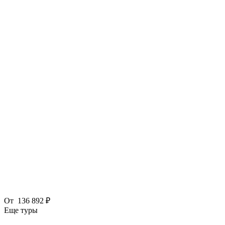
От
136 892 ₽
Еще туры