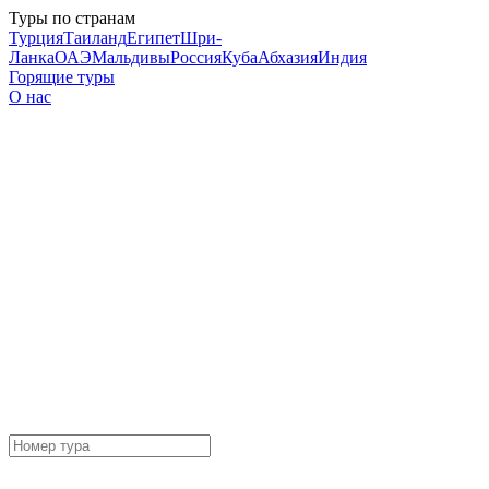
Туры по странам
Турция
Таиланд
Египет
Шри-
Ланка
ОАЭ
Мальдивы
Россия
Куба
Абхазия
Индия
Горящие туры
О нас