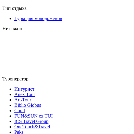
Тип отдыха
Туры для молодоженов
Не важно
Туроператор
Интурист
Anex Tour
Art-Tour
Biblio Globus
Coral
FUN&SUN ex TUI
ICS Travel Group
OneTouch&Travel
Paks