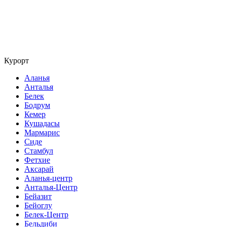
Курорт
Аланья
Анталья
Белек
Бодрум
Кемер
Кушадасы
Мармарис
Сиде
Стамбул
Фетхие
Аксарай
Аланья-центр
Анталья-Центр
Бейазит
Бейоглу
Белек-Центр
Бельдиби