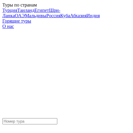
Туры по странам
Турция
Таиланд
Египет
Шри-
Ланка
ОАЭ
Мальдивы
Россия
Куба
Абхазия
Индия
Горящие туры
О нас