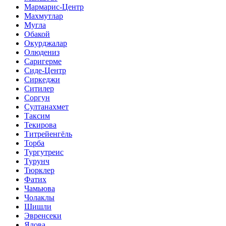
Мармарис-Центр
Махмутлар
Мугла
Обакой
Окурджалар
Олюдениз
Саригерме
Сиде-Центр
Сиркеджи
Ситилер
Соргун
Султанахмет
Таксим
Текирова
Титрейенгёль
Торба
Тургутреис
Турунч
Тюрклер
Фатих
Чамьюва
Чолаклы
Шишли
Эвренсеки
Ялова