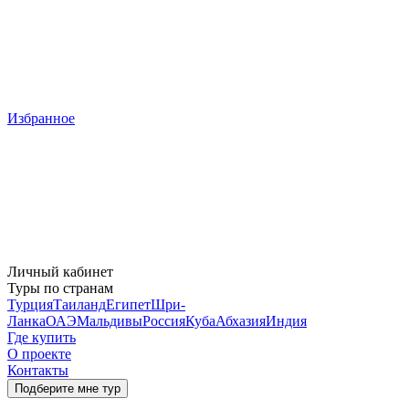
Избранное
Личный кабинет
Туры по странам
Турция
Таиланд
Египет
Шри-
Ланка
ОАЭ
Мальдивы
Россия
Куба
Абхазия
Индия
Где купить
О проекте
Контакты
Подберите мне тур