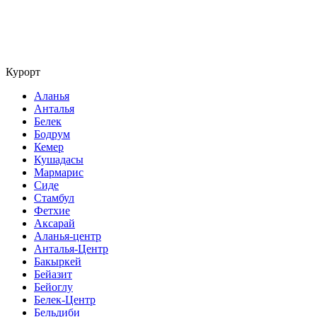
Курорт
Аланья
Анталья
Белек
Бодрум
Кемер
Кушадасы
Мармарис
Сиде
Стамбул
Фетхие
Аксарай
Аланья-центр
Анталья-Центр
Бакыркей
Бейазит
Бейоглу
Белек-Центр
Бельдиби