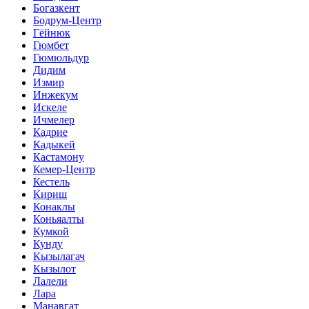
Богазкент
Бодрум-Центр
Гёйнюк
Гюмбет
Гюмюльдур
Дидим
Измир
Инжекум
Искеле
Ичмелер
Кадрие
Кадыкей
Кастамону
Кемер-Центр
Кестель
Кириш
Конаклы
Коньяалты
Кумкой
Кунду
Кызылагач
Кызылот
Лалели
Лара
Манавгат