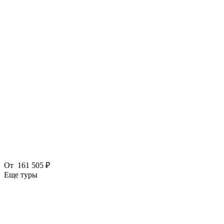
От
161 505 ₽
Еще туры