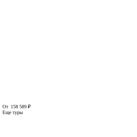
От
158 589 ₽
Еще туры