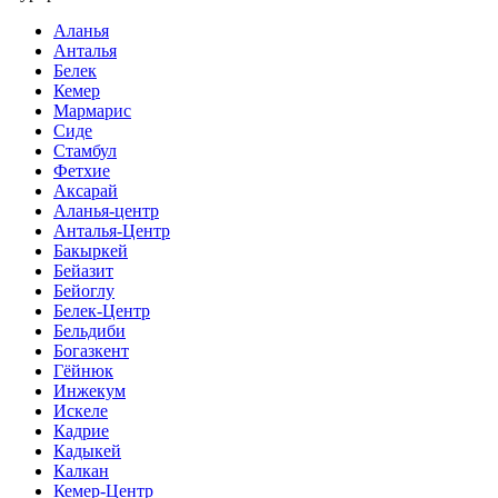
Аланья
Анталья
Белек
Кемер
Мармарис
Сиде
Стамбул
Фетхие
Аксарай
Аланья-центр
Анталья-Центр
Бакыркей
Бейазит
Бейоглу
Белек-Центр
Бельдиби
Богазкент
Гёйнюк
Инжекум
Искеле
Кадрие
Кадыкей
Калкан
Кемер-Центр