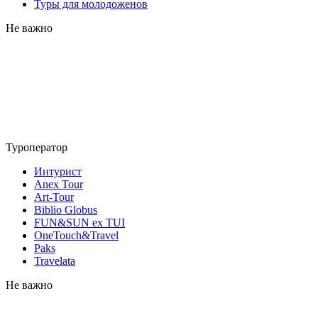
Туры для молодоженов
Не важно
Туроператор
Интурист
Anex Tour
Art-Tour
Biblio Globus
FUN&SUN ex TUI
OneTouch&Travel
Paks
Travelata
Не важно