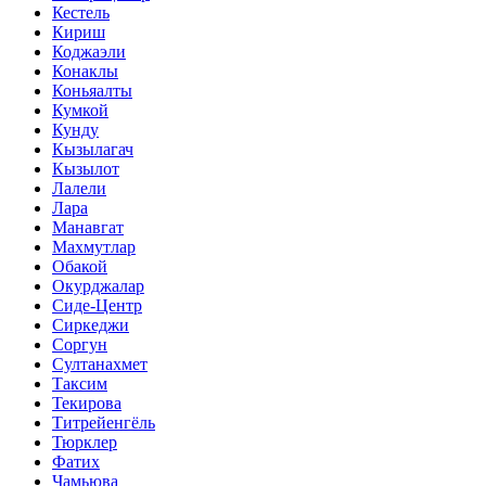
Кестель
Кириш
Коджаэли
Конаклы
Коньяалты
Кумкой
Кунду
Кызылагач
Кызылот
Лалели
Лара
Манавгат
Махмутлар
Обакой
Окурджалар
Сиде-Центр
Сиркеджи
Соргун
Султанахмет
Таксим
Текирова
Титрейенгёль
Тюрклер
Фатих
Чамьюва