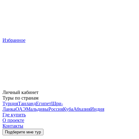
Избранное
Личный кабинет
Туры по странам
Турция
Таиланд
Египет
Шри-
Ланка
ОАЭ
Мальдивы
Россия
Куба
Абхазия
Индия
Где купить
О проекте
Контакты
Подберите мне тур