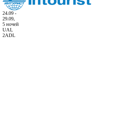
24.09 -
29.09,
5 ночей
UAI
,
2ADL