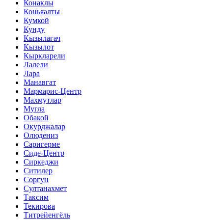
Конаклы
Коньяалты
Кумкой
Кунду
Кызылагач
Кызылот
Кыркларели
Лалели
Лара
Манавгат
Мармарис-Центр
Махмутлар
Мугла
Обакой
Окурджалар
Олюдениз
Саригерме
Сиде-Центр
Сиркеджи
Ситилер
Соргун
Султанахмет
Таксим
Текирова
Титрейенгёль