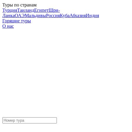
Туры по странам
Турция
Таиланд
Египет
Шри-
Ланка
ОАЭ
Мальдивы
Россия
Куба
Абхазия
Индия
Горящие туры
О нас