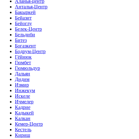
Аланья-центр
Анталья-Центр
Бакыркей
Бейазит
Бейоглу
Белек-Центр
Бельдиби
Битез
Богазкент
Бодрум-Центр
Гёйнюк
Гюмбет
Гюмюльдур
Дальян
Дидим
Измир
Инжекум
Искеле
Ичмелер
Кадрие
Кадыкей
Калкан
Кемер-Центр
Кестель
Кириш