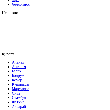
Челябинск
Не важно
Курорт
Аланья
Анталья
Белек
Бодрум
Кемер
Кушадасы
Мармарис
Сиде
Стамбул
Фетхие
Аксарай