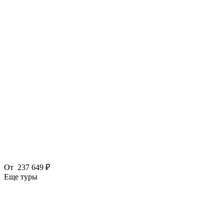
От
237 649 ₽
Еще туры