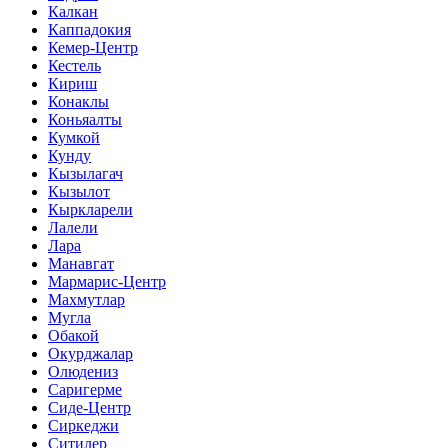
Калкан
Каппадокия
Кемер-Центр
Кестель
Кириш
Конаклы
Коньяалты
Кумкой
Кунду
Кызылагач
Кызылот
Кыркларели
Лалели
Лара
Манавгат
Мармарис-Центр
Махмутлар
Мугла
Обакой
Окурджалар
Олюдениз
Саригерме
Сиде-Центр
Сиркеджи
Ситилер