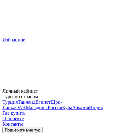
Избранное
Личный кабинет
Туры по странам
Турция
Таиланд
Египет
Шри-
Ланка
ОАЭ
Мальдивы
Россия
Куба
Абхазия
Индия
Где купить
О проекте
Контакты
Подберите мне тур