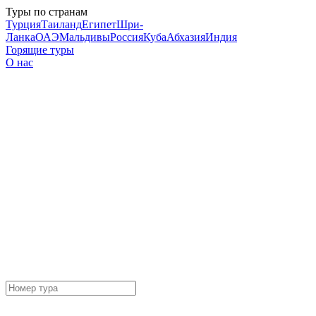
Туры по странам
Турция
Таиланд
Египет
Шри-
Ланка
ОАЭ
Мальдивы
Россия
Куба
Абхазия
Индия
Горящие туры
О нас