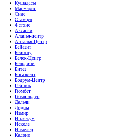
Кушадасы
Мармарис
Сиде
Стамбул
Фетхие
Аксарай
Аланья-центр
Анталья-Центр
Бейазит
Бейоглу
Белек-Центр
Бельдиби
Битез
Богазкент
Бодрум-Центр
Гёйнюк
Гюмбет
Гюмюльдур
Дальян
Дидим
Измир
Инжекум
Искеле
Ичмелер
Кадрие