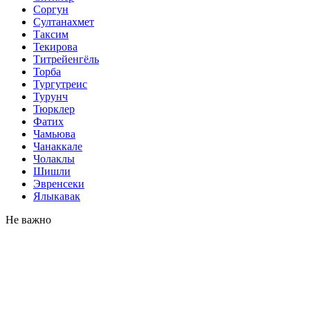
Соргун
Султанахмет
Таксим
Текирова
Титрейенгёль
Торба
Тургутреис
Турунч
Тюрклер
Фатих
Чамьюва
Чанаккале
Чолаклы
Шишли
Эвренсеки
Ялыкавак
Не важно