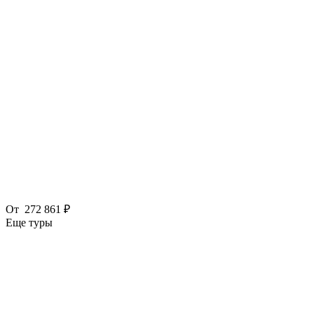
От
272 861 ₽
Еще туры