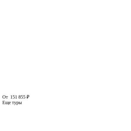
От
151 855 ₽
Еще туры