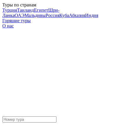
Туры по странам
Турция
Таиланд
Египет
Шри-
Ланка
ОАЭ
Мальдивы
Россия
Куба
Абхазия
Индия
Горящие туры
О нас