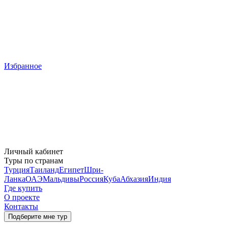
Избранное
Личный кабинет
Туры по странам
Турция
Таиланд
Египет
Шри-
Ланка
ОАЭ
Мальдивы
Россия
Куба
Абхазия
Индия
Где купить
О проекте
Контакты
Подберите мне тур