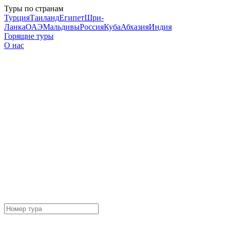
Туры по странам
Турция
Таиланд
Египет
Шри-
Ланка
ОАЭ
Мальдивы
Россия
Куба
Абхазия
Индия
Горящие туры
О нас