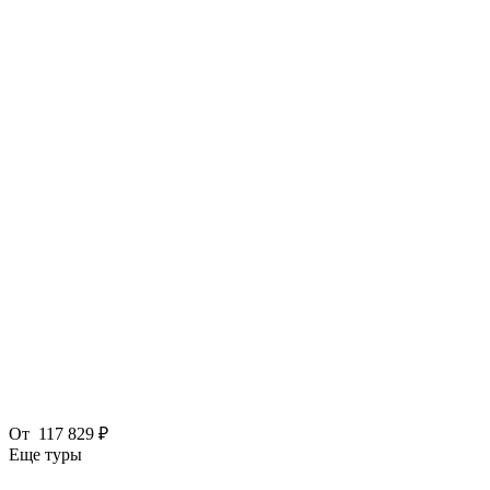
От
117 829 ₽
Еще туры