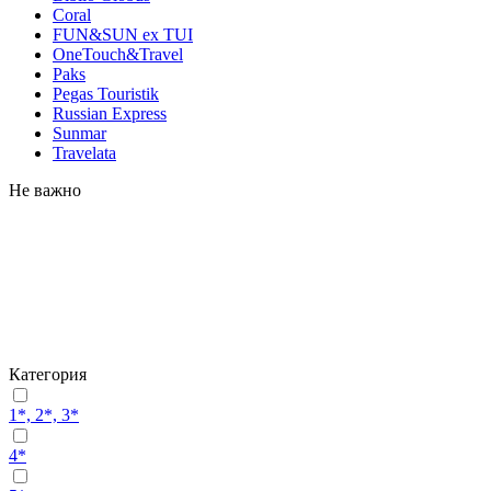
Coral
FUN&SUN ex TUI
OneTouch&Travel
Paks
Pegas Touristik
Russian Express
Sunmar
Travelata
Не важно
Категория
1*, 2*, 3*
4*