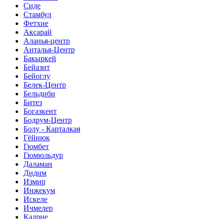
Сиде
Стамбул
Фетхие
Аксарай
Аланья-центр
Анталья-Центр
Бакыркей
Бейазит
Бейоглу
Белек-Центр
Бельдиби
Битез
Богазкент
Бодрум-Центр
Болу - Карталкая
Гёйнюк
Гюмбет
Гюмюльдур
Даламан
Дидим
Измир
Инжекум
Искеле
Ичмелер
Кадрие