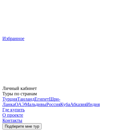
Избранное
Личный кабинет
Туры по странам
Турция
Таиланд
Египет
Шри-
Ланка
ОАЭ
Мальдивы
Россия
Куба
Абхазия
Индия
Где купить
О проекте
Контакты
Подберите мне тур