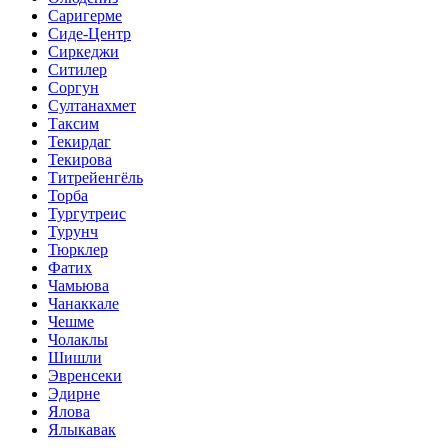
Саригерме
Сиде-Центр
Сиркеджи
Ситилер
Соргун
Султанахмет
Таксим
Текирдаг
Текирова
Титрейенгёль
Торба
Тургутреис
Турунч
Тюрклер
Фатих
Чамьюва
Чанаккале
Чешме
Чолаклы
Шишли
Эвренсеки
Эдирне
Ялова
Ялыкавак