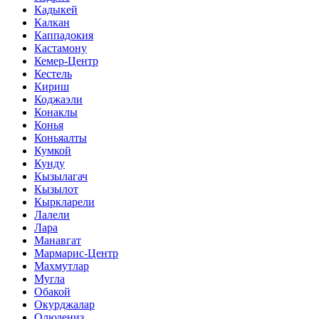
Кадыкей
Калкан
Каппадокия
Кастамону
Кемер-Центр
Кестель
Кириш
Коджаэли
Конаклы
Конья
Коньяалты
Кумкой
Кунду
Кызылагач
Кызылот
Кыркларели
Лалели
Лара
Манавгат
Мармарис-Центр
Махмутлар
Мугла
Обакой
Окурджалар
Олюдениз