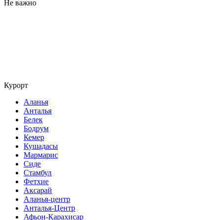
Не важно
Курорт
Аланья
Анталья
Белек
Бодрум
Кемер
Кушадасы
Мармарис
Сиде
Стамбул
Фетхие
Аксарай
Аланья-центр
Анталья-Центр
Афьон-Карахисар