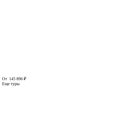
От
145 896 ₽
Еще туры