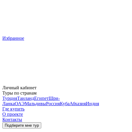
Избранное
Личный кабинет
Туры по странам
Турция
Таиланд
Египет
Шри-
Ланка
ОАЭ
Мальдивы
Россия
Куба
Абхазия
Индия
Где купить
О проекте
Контакты
Подберите мне тур