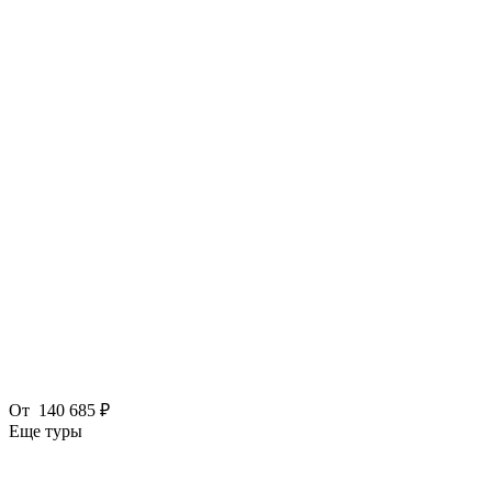
От
140 685 ₽
Еще туры