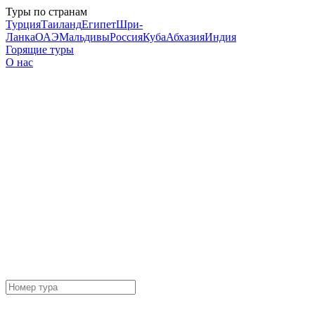
Туры по странам
Турция
Таиланд
Египет
Шри-
Ланка
ОАЭ
Мальдивы
Россия
Куба
Абхазия
Индия
Горящие туры
О нас