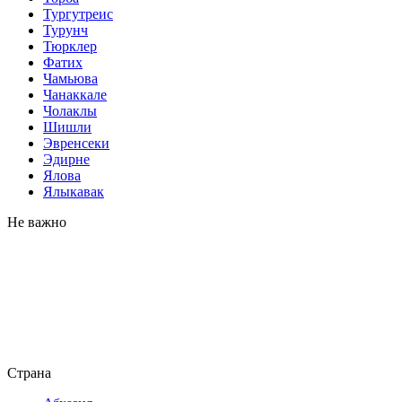
Тургутреис
Турунч
Тюрклер
Фатих
Чамьюва
Чанаккале
Чолаклы
Шишли
Эвренсеки
Эдирне
Ялова
Ялыкавак
Не важно
Страна