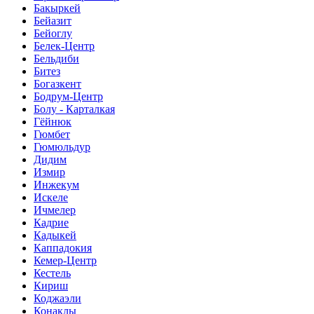
Бакыркей
Бейазит
Бейоглу
Белек-Центр
Бельдиби
Битез
Богазкент
Бодрум-Центр
Болу - Карталкая
Гёйнюк
Гюмбет
Гюмюльдур
Дидим
Измир
Инжекум
Искеле
Ичмелер
Кадрие
Кадыкей
Каппадокия
Кемер-Центр
Кестель
Кириш
Коджаэли
Конаклы