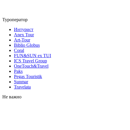
Туроператор
Интурист
Anex Tour
Art-Tour
Biblio Globus
Coral
FUN&SUN ex TUI
ICS Travel Group
OneTouch&Travel
Paks
Pegas Touristik
Sunmar
Travelata
Не важно