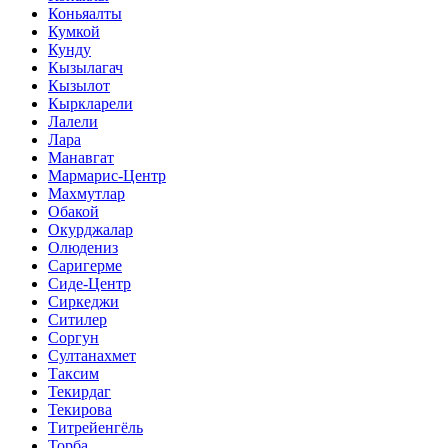
Коньяалты
Кумкой
Кунду
Кызылагач
Кызылот
Кыркларели
Лалели
Лара
Манавгат
Мармарис-Центр
Махмутлар
Обакой
Окурджалар
Олюдениз
Саригерме
Сиде-Центр
Сиркеджи
Ситилер
Соргун
Султанахмет
Таксим
Текирдаг
Текирова
Титрейенгёль
Торба