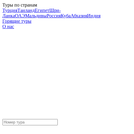
Туры по странам
Турция
Таиланд
Египет
Шри-
Ланка
ОАЭ
Мальдивы
Россия
Куба
Абхазия
Индия
Горящие туры
О нас