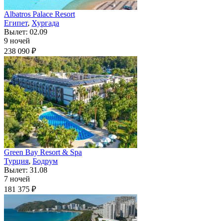
Albatros Palace Resort
Египет
,
Хургада
Вылет: 02.09
9 ночей
238 090 ₽
Green Bay Resort & Spa
Турция
,
Бодрум
Вылет: 31.08
7 ночей
181 375 ₽