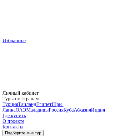
Избранное
Личный кабинет
Туры по странам
Турция
Таиланд
Египет
Шри-
Ланка
ОАЭ
Мальдивы
Россия
Куба
Абхазия
Индия
Где купить
О проекте
Контакты
Подберите мне тур