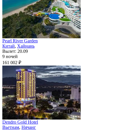
Pearl River Garden
Китай
,
Хайнань
Вылет: 20.09
9 ночей
161 002 ₽
Dendro Gold Hotel
Вьетнам
,
Нячанг