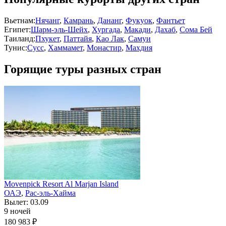
Вьетнам:
Нячанг
,
Камрань
,
Дананг
,
Фукуок
,
Фантьет
Египет:
Шарм-эль-Шейх
,
Хургада
,
Макади
,
Дахаб
,
Сома Бей
Таиланд:
Пхукет
,
Паттайя
,
Као Лак
,
Самуи
Тунис:
Сусс
,
Хаммамет
,
Монастир
,
Махдия
Горящие туры разных стран
Movenpick Resort Al Marjan Island
ОАЭ
,
Рас-эль-Хайма
Вылет: 03.09
9 ночей
180 983 ₽