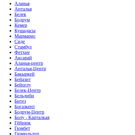
Аланья
Анталья
Белек
Бодрум
Кемер
Кушадасы
Мармарис
Сиде
Стамбул
Фетхие
Аксарай
Аланья-центр
Анталья-Центр
Бакыркей
Бейазит
Бейоглу
Белек-Центр
Бельдиби
Битез
Богазкент
Бодрум-Центр
Болу - Карталкая
Гёйнюк
Гюмбет
Гюмюльдур