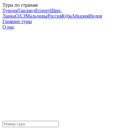
Туры по странам
Турция
Таиланд
Египет
Шри-
Ланка
ОАЭ
Мальдивы
Россия
Куба
Абхазия
Индия
Горящие туры
О нас