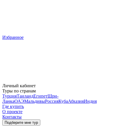
Избранное
Личный кабинет
Туры по странам
Турция
Таиланд
Египет
Шри-
Ланка
ОАЭ
Мальдивы
Россия
Куба
Абхазия
Индия
Где купить
О проекте
Контакты
Подберите мне тур