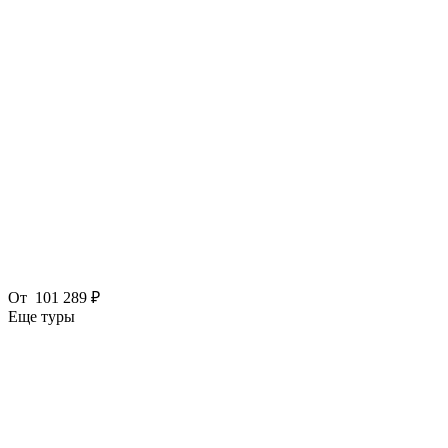
От
101 289 ₽
Еще туры