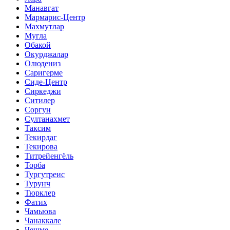
Манавгат
Мармарис-Центр
Махмутлар
Мугла
Обакой
Окурджалар
Олюдениз
Саригерме
Сиде-Центр
Сиркеджи
Ситилер
Соргун
Султанахмет
Таксим
Текирдаг
Текирова
Титрейенгёль
Торба
Тургутреис
Турунч
Тюрклер
Фатих
Чамьюва
Чанаккале
Чешме