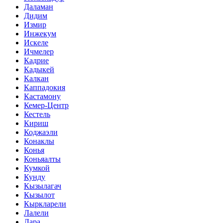
Даламан
Дидим
Измир
Инжекум
Искеле
Ичмелер
Кадрие
Кадыкей
Калкан
Каппадокия
Кастамону
Кемер-Центр
Кестель
Кириш
Коджаэли
Конаклы
Конья
Коньяалты
Кумкой
Кунду
Кызылагач
Кызылот
Кыркларели
Лалели
Лара