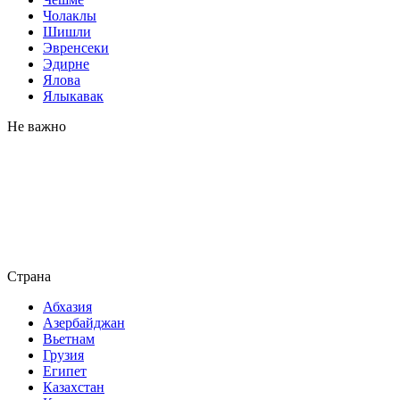
Чолаклы
Шишли
Эвренсеки
Эдирне
Ялова
Ялыкавак
Не важно
Страна
Абхазия
Азербайджан
Вьетнам
Грузия
Египет
Казахстан