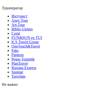
Туроператор
Интурист
Anex Tour
Art-Tour
Biblio Globus
Coral
FUN&SUN ex TUI
ICS Travel Group
OneTouch&Travel
Paks
Panteon
Pegas Touristik
PlanTravel
Russian Express
Sunmar
Travelata
Не важно