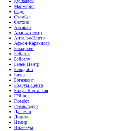
Кушадасы
Мармарис
Сиде
Стамбул
Фетхие
Аксарай
Аланья-центр
Анталья-Центр
Афьон-Карахисар
Бакыркей
Бейазит
Бейоглу
Белек-Центр
Бельдиби
Битез
Богазкент
Бодрум-Центр
Болу - Карталкая
Гёйнюк
Гюмбет
Гюмюльдур
Даламан
Дидим
Измир
Инжекум