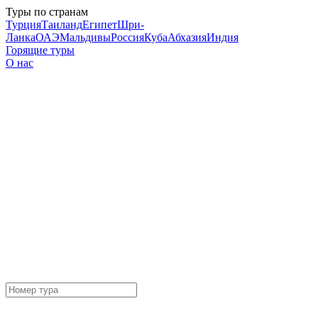
Туры по странам
Турция
Таиланд
Египет
Шри-
Ланка
ОАЭ
Мальдивы
Россия
Куба
Абхазия
Индия
Горящие туры
О нас