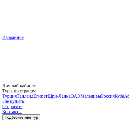
Избранное
Личный кабинет
Туры по странам
Турция
Таиланд
Египет
Шри-Ланка
ОАЭ
Мальдивы
Россия
Куба
Аб
Где купить
О проекте
Контакты
Подберите мне тур