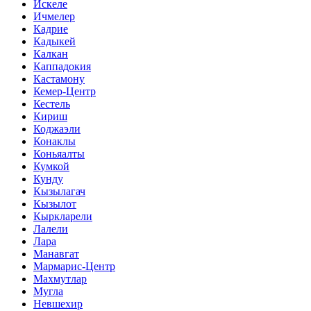
Искеле
Ичмелер
Кадрие
Кадыкей
Калкан
Каппадокия
Кастамону
Кемер-Центр
Кестель
Кириш
Коджаэли
Конаклы
Коньяалты
Кумкой
Кунду
Кызылагач
Кызылот
Кыркларели
Лалели
Лара
Манавгат
Мармарис-Центр
Махмутлар
Мугла
Невшехир