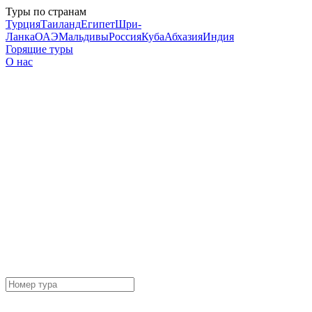
Туры по странам
Турция
Таиланд
Египет
Шри-
Ланка
ОАЭ
Мальдивы
Россия
Куба
Абхазия
Индия
Горящие туры
О нас