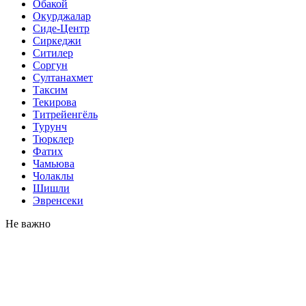
Обакой
Окурджалар
Сиде-Центр
Сиркеджи
Ситилер
Соргун
Султанахмет
Таксим
Текирова
Титрейенгёль
Турунч
Тюрклер
Фатих
Чамьюва
Чолаклы
Шишли
Эвренсеки
Не важно