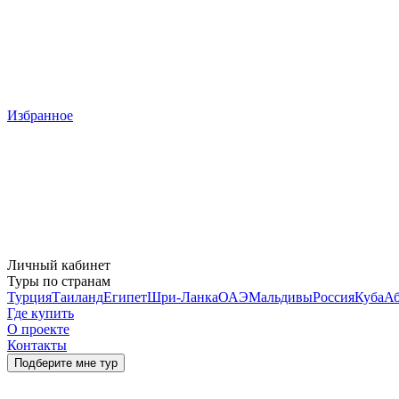
Избранное
Личный кабинет
Туры по странам
Турция
Таиланд
Египет
Шри-Ланка
ОАЭ
Мальдивы
Россия
Куба
Аб
Где купить
О проекте
Контакты
Подберите мне тур