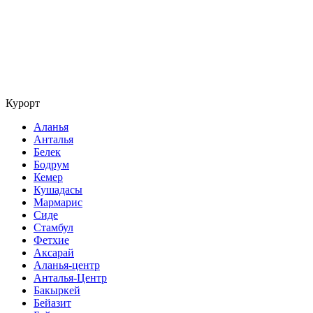
Курорт
Аланья
Анталья
Белек
Бодрум
Кемер
Кушадасы
Мармарис
Сиде
Стамбул
Фетхие
Аксарай
Аланья-центр
Анталья-Центр
Бакыркей
Бейазит