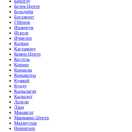
Бейоглу
Белек-Центр
Бельдиби
Богазкент
Гёйнюк
Инжекум
Искеле
Ичмелер
Кадрие
Кастамону
Кемер-Центр
Кестель
Кириш
Конаклы
Коньяалты
Кумкой
Кунду
Кызылагач
Кызылот
Лалели
Лара
Манавгат
Мармарис-Центр
Махмутлар
Невшехир