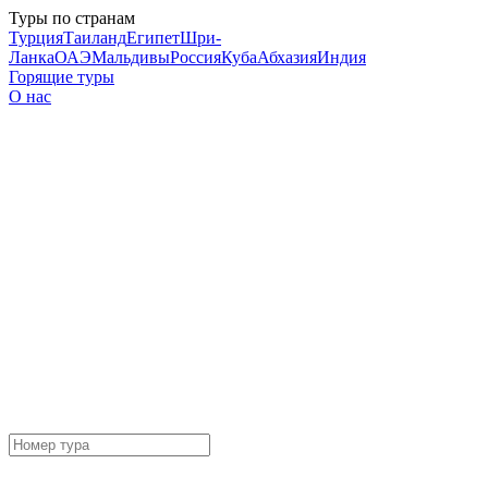
Туры по странам
Турция
Таиланд
Египет
Шри-
Ланка
ОАЭ
Мальдивы
Россия
Куба
Абхазия
Индия
Горящие туры
О нас