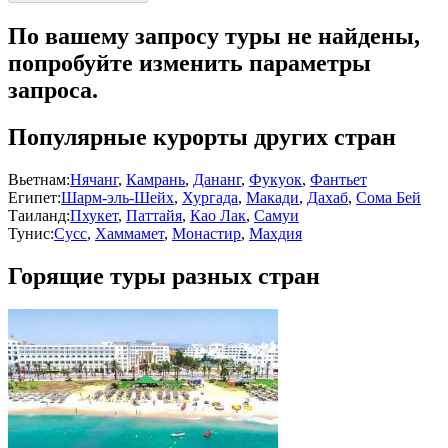
По вашему запросу туры не найдены,
попробуйте изменить параметры
запроса.
Популярные курорты других стран
Вьетнам:
Нячанг
,
Камрань
,
Дананг
,
Фукуок
,
Фантьет
Египет:
Шарм-эль-Шейх
,
Хургада
,
Макади
,
Дахаб
,
Сома Бей
Таиланд:
Пхукет
,
Паттайя
,
Као Лак
,
Самуи
Тунис:
Сусс
,
Хаммамет
,
Монастир
,
Махдия
Горящие туры разных стран