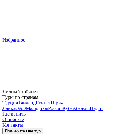
Избранное
Личный кабинет
Туры по странам
Турция
Таиланд
Египет
Шри-
Ланка
ОАЭ
Мальдивы
Россия
Куба
Абхазия
Индия
Где купить
О проекте
Контакты
Подберите мне тур