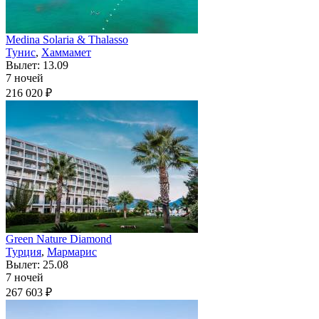
Medina Solaria & Thalasso
Тунис
,
Хаммамет
Вылет: 13.09
7 ночей
216 020 ₽
Green Nature Diamond
Турция
,
Мармарис
Вылет: 25.08
7 ночей
267 603 ₽