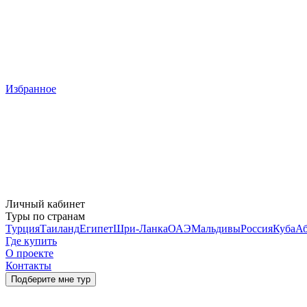
Избранное
Личный кабинет
Туры по странам
Турция
Таиланд
Египет
Шри-Ланка
ОАЭ
Мальдивы
Россия
Куба
Аб
Где купить
О проекте
Контакты
Подберите мне тур