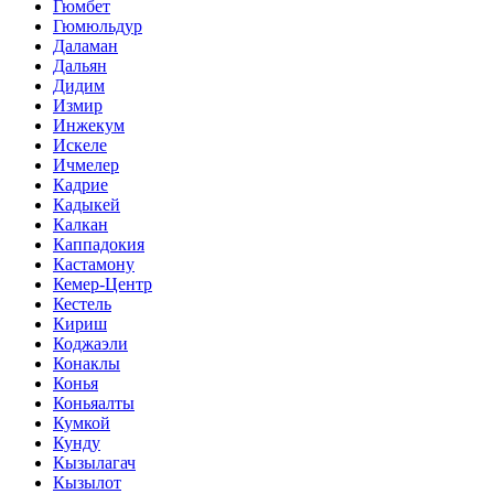
Гюмбет
Гюмюльдур
Даламан
Дальян
Дидим
Измир
Инжекум
Искеле
Ичмелер
Кадрие
Кадыкей
Калкан
Каппадокия
Кастамону
Кемер-Центр
Кестель
Кириш
Коджаэли
Конаклы
Конья
Коньяалты
Кумкой
Кунду
Кызылагач
Кызылот