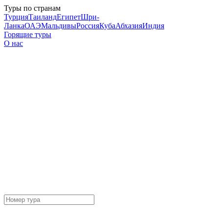
Туры по странам
Турция
Таиланд
Египет
Шри-
Ланка
ОАЭ
Мальдивы
Россия
Куба
Абхазия
Индия
Горящие туры
О нас