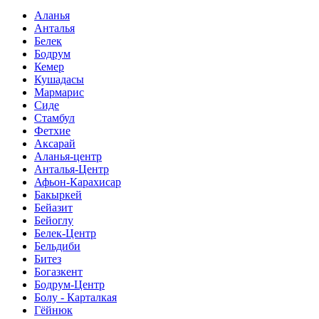
Аланья
Анталья
Белек
Бодрум
Кемер
Кушадасы
Мармарис
Сиде
Стамбул
Фетхие
Аксарай
Аланья-центр
Анталья-Центр
Афьон-Карахисар
Бакыркей
Бейазит
Бейоглу
Белек-Центр
Бельдиби
Битез
Богазкент
Бодрум-Центр
Болу - Карталкая
Гёйнюк