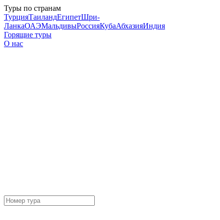
Туры по странам
Турция
Таиланд
Египет
Шри-
Ланка
ОАЭ
Мальдивы
Россия
Куба
Абхазия
Индия
Горящие туры
О нас