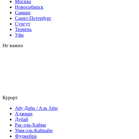
Москва
Новосибирск
Самара
Санкт-Петербург
Сургут
Тюмень
Уфа
Не важно
Курорт
Абу Даби / Аль Айн
Аджман
Дубай
Рас-эль-Хайма
Умм-эль-Кайвайн
Фуджейра