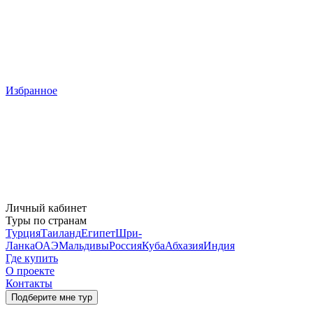
Избранное
Личный кабинет
Туры по странам
Турция
Таиланд
Египет
Шри-
Ланка
ОАЭ
Мальдивы
Россия
Куба
Абхазия
Индия
Где купить
О проекте
Контакты
Подберите мне тур