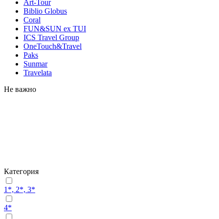
Art-Tour
Biblio Globus
Coral
FUN&SUN ex TUI
ICS Travel Group
OneTouch&Travel
Paks
Sunmar
Travelata
Не важно
Категория
1*, 2*, 3*
4*