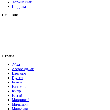
Хор-Факкан
Шарджа
Не важно
Страна
Абхазия
Азербайджан
Вьетнам
Грузия
Египет
Казахстан
Кипр
Китай
Маврикий
Малайзия
Мальдивы