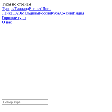
Туры по странам
Турция
Таиланд
Египет
Шри-
Ланка
ОАЭ
Мальдивы
Россия
Куба
Абхазия
Индия
Горящие туры
О нас