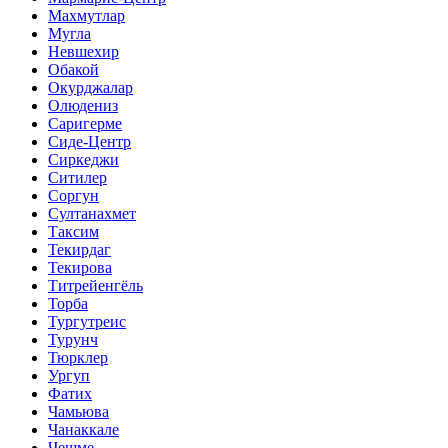
Махмутлар
Мугла
Невшехир
Обакой
Окурджалар
Олюдениз
Саригерме
Сиде-Центр
Сиркеджи
Ситилер
Соргун
Султанахмет
Таксим
Текирдаг
Текирова
Титрейенгёль
Торба
Тургутреис
Турунч
Тюрклер
Ургуп
Фатих
Чамьюва
Чанаккале
Чешме