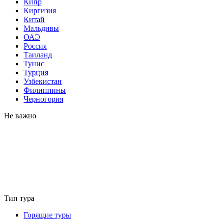
Кипр
Киргизия
Китай
Мальдивы
ОАЭ
Россия
Таиланд
Тунис
Турция
Узбекистан
Филиппины
Черногория
Не важно
Тип тура
Горящие туры