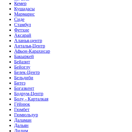
Кемер
Кушадасы
Мармарис
Сиде
Стамбул
Фетхие
Аксарай
Аланья-центр
Анталья-Центр
Афьон-Карахисар
Бакыркей
Бейазит
Бейоглу
Белек-Центр
Бельдиби
Битез
Богазкент
Бодрум-Центр
Болу - Карталкая
Гёйнюк
Гюмбет
Гюмюльдур
Даламан
Дальян
Дидим