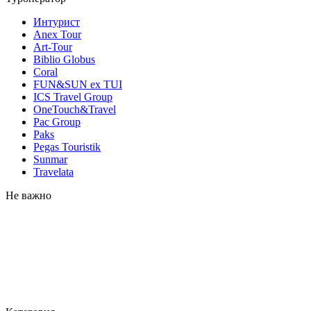
Интурист
Anex Tour
Art-Tour
Biblio Globus
Coral
FUN&SUN ex TUI
ICS Travel Group
OneTouch&Travel
Pac Group
Paks
Pegas Touristik
Sunmar
Travelata
Не важно