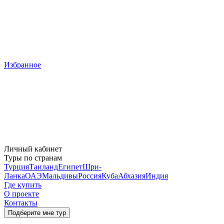
Избранное
Личный кабинет
Туры по странам
Турция
Таиланд
Египет
Шри-
Ланка
ОАЭ
Мальдивы
Россия
Куба
Абхазия
Индия
Где купить
О проекте
Контакты
Подберите мне тур