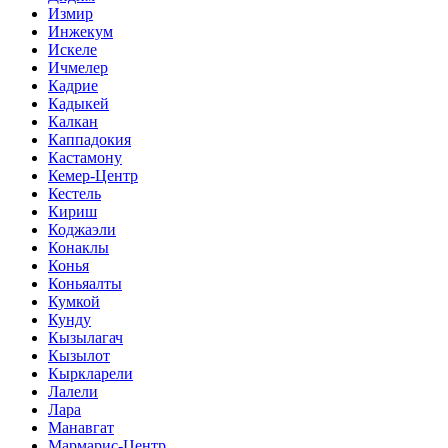
Измир
Инжекум
Искеле
Ичмелер
Кадрие
Кадыкей
Калкан
Каппадокия
Кастамону
Кемер-Центр
Кестель
Кириш
Коджаэли
Конаклы
Конья
Коньяалты
Кумкой
Кунду
Кызылагач
Кызылот
Кыркларели
Лалели
Лара
Манавгат
Мармарис-Центр