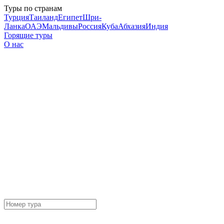
Туры по странам
Турция
Таиланд
Египет
Шри-
Ланка
ОАЭ
Мальдивы
Россия
Куба
Абхазия
Индия
Горящие туры
О нас