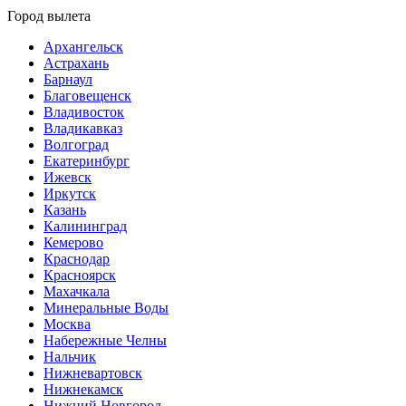
Город вылета
Архангельск
Астрахань
Барнаул
Благовещенск
Владивосток
Владикавказ
Волгоград
Екатеринбург
Ижевск
Иркутск
Казань
Калининград
Кемерово
Краснодар
Красноярск
Махачкала
Минеральные Воды
Москва
Набережные Челны
Нальчик
Нижневартовск
Нижнекамск
Нижний Новгород