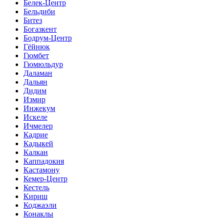
Белек-Центр
Бельдиби
Битез
Богазкент
Бодрум-Центр
Гёйнюк
Гюмбет
Гюмюльдур
Даламан
Дальян
Дидим
Измир
Инжекум
Искеле
Ичмелер
Кадрие
Кадыкей
Калкан
Каппадокия
Кастамону
Кемер-Центр
Кестель
Кириш
Коджаэли
Конаклы