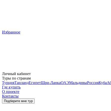
Избранное
Личный кабинет
Туры по странам
Турция
Таиланд
Египет
Шри-Ланка
ОАЭ
Мальдивы
Россия
Куба
Аб
Где купить
О проекте
Контакты
Подберите мне тур