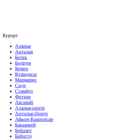
Курорт
Аланья
Анталья
Белек
Бодрум
Кемер
Кушадасы
Мармарис
Сиде
Стамбул
Фетхие
Аксарай
Аланья-центр
Анталья-Центр
Афьон-Карахисар
Бакыркей
Бейазит
Бейоглу