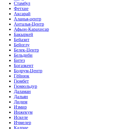
Стамбул
Фетхие
Аксарай
Аланья-центр
Анталья-Центр
Афьон-Карахисар
Бакыркей
Бейазит
Бейоглу
Белек-Центр
Бельдиби
Битез
Богазкент
Бодрум-Центр
Гёйнюк
Гюмбет
Гюмюльдур
Даламан
Дальян
Дидим
Измир
Инжекум
Искеле
Ичмелер
Кадрие