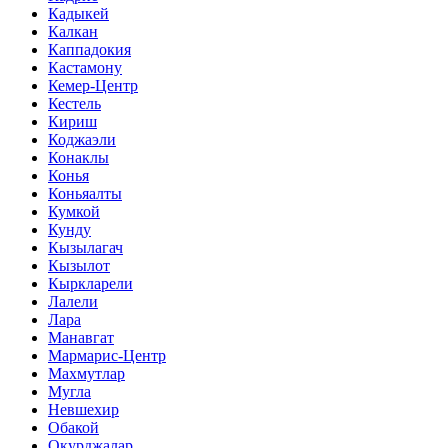
Кадыкей
Калкан
Каппадокия
Кастамону
Кемер-Центр
Кестель
Кириш
Коджаэли
Конаклы
Конья
Коньяалты
Кумкой
Кунду
Кызылагач
Кызылот
Кыркларели
Лалели
Лара
Манавгат
Мармарис-Центр
Махмутлар
Мугла
Невшехир
Обакой
Окурджалар