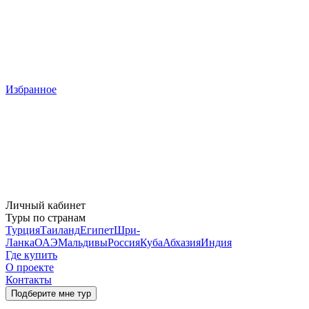
Избранное
Личный кабинет
Туры по странам
Турция
Таиланд
Египет
Шри-
Ланка
ОАЭ
Мальдивы
Россия
Куба
Абхазия
Индия
Где купить
О проекте
Контакты
Подберите мне тур