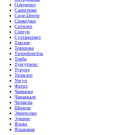
Олюдениз
Саригерме
Сиде-Центр
Сиркеджи
Ситилер
Соргун
Султанахмет
Таксим
Текирова
Титрейенгёль
Торба
Тургутреис
Турунч
Тюрклер
Ургуп
Фатих
Чамьюва
Чанаккале
Чолаклы
Шишли
Эвренсеки
Эдирне
Ялова
Ялыкавак