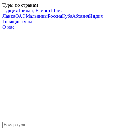
Туры по странам
Турция
Таиланд
Египет
Шри-
Ланка
ОАЭ
Мальдивы
Россия
Куба
Абхазия
Индия
Горящие туры
О нас