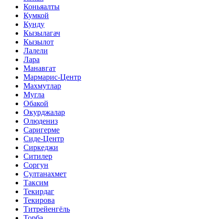
Коньяалты
Кумкой
Кунду
Кызылагач
Кызылот
Лалели
Лара
Манавгат
Мармарис-Центр
Махмутлар
Мугла
Обакой
Окурджалар
Олюдениз
Саригерме
Сиде-Центр
Сиркеджи
Ситилер
Соргун
Султанахмет
Таксим
Текирдаг
Текирова
Титрейенгёль
Торба