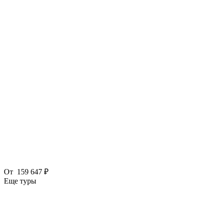
От
159 647 ₽
Еще туры