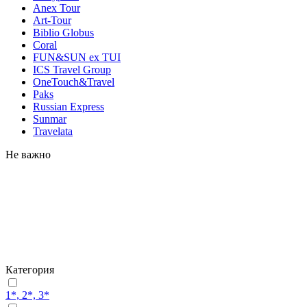
Anex Tour
Art-Tour
Biblio Globus
Coral
FUN&SUN ex TUI
ICS Travel Group
OneTouch&Travel
Paks
Russian Express
Sunmar
Travelata
Не важно
Категория
1*, 2*, 3*