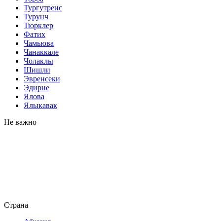
Тургутреис
Турунч
Тюрклер
Фатих
Чамьюва
Чанаккале
Чолаклы
Шишли
Эвренсеки
Эдирне
Ялова
Ялыкавак
Не важно
Страна