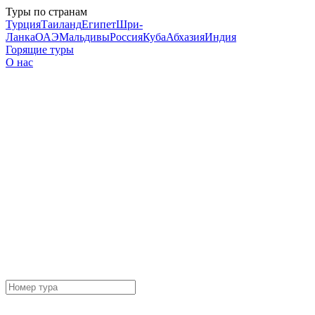
Туры по странам
Турция
Таиланд
Египет
Шри-
Ланка
ОАЭ
Мальдивы
Россия
Куба
Абхазия
Индия
Горящие туры
О нас