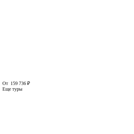
От
159 736 ₽
Еще туры