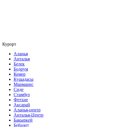
Курорт
Аланья
Анталья
Белек
Бодрум
Кемер
Кушадасы
Мармарис
Сиде
Стамбул
Фетхие
Аксарай
Аланья-центр
Анталья-Центр
Бакыркей
Бейазит