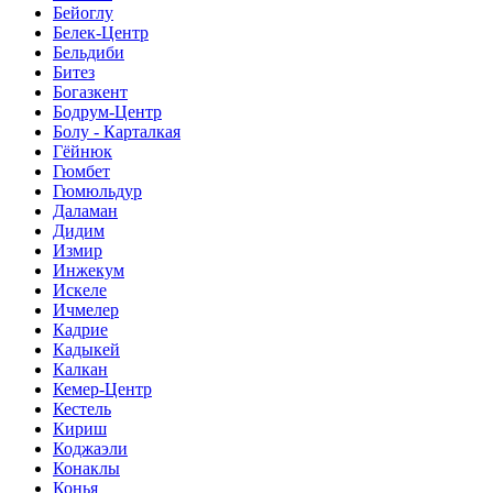
Бейоглу
Белек-Центр
Бельдиби
Битез
Богазкент
Бодрум-Центр
Болу - Карталкая
Гёйнюк
Гюмбет
Гюмюльдур
Даламан
Дидим
Измир
Инжекум
Искеле
Ичмелер
Кадрие
Кадыкей
Калкан
Кемер-Центр
Кестель
Кириш
Коджаэли
Конаклы
Конья