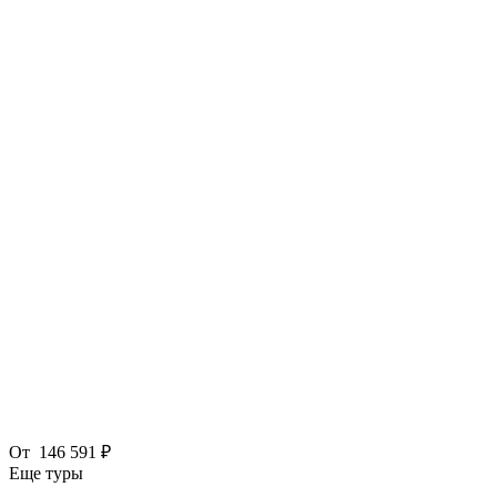
От
146 591 ₽
Еще туры