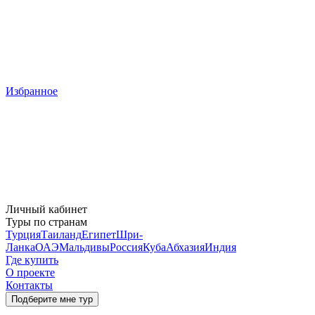
Избранное
Личный кабинет
Туры по странам
Турция
Таиланд
Египет
Шри-
Ланка
ОАЭ
Мальдивы
Россия
Куба
Абхазия
Индия
Где купить
О проекте
Контакты
Подберите мне тур