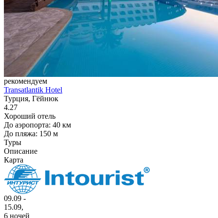
рекомендуем
Transatlantik Hotel
Турция, Гёйнюк
4.27
Хороший отель
До аэропорта: 40 км
До пляжа: 150 м
Туры
Описание
Карта
09.09 -
15.09,
6 ночей