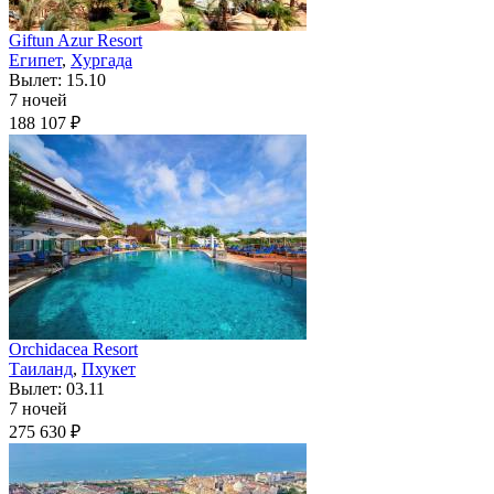
Giftun Azur Resort
Египет
,
Хургада
Вылет: 15.10
7 ночей
188 107 ₽
Orchidacea Resort
Таиланд
,
Пхукет
Вылет: 03.11
7 ночей
275 630 ₽