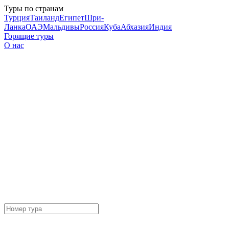
Туры по странам
Турция
Таиланд
Египет
Шри-
Ланка
ОАЭ
Мальдивы
Россия
Куба
Абхазия
Индия
Горящие туры
О нас