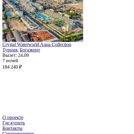
Crystal Waterworld Aqua Collection
Турция
,
Богазкент
Вылет: 24.09
7 ночей
184 240 ₽
О проекте
Где купить
Контакты
Страноведение