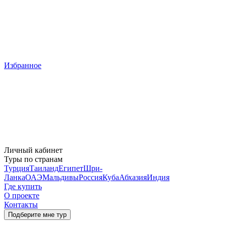
Избранное
Личный кабинет
Туры по странам
Турция
Таиланд
Египет
Шри-
Ланка
ОАЭ
Мальдивы
Россия
Куба
Абхазия
Индия
Где купить
О проекте
Контакты
Подберите мне тур