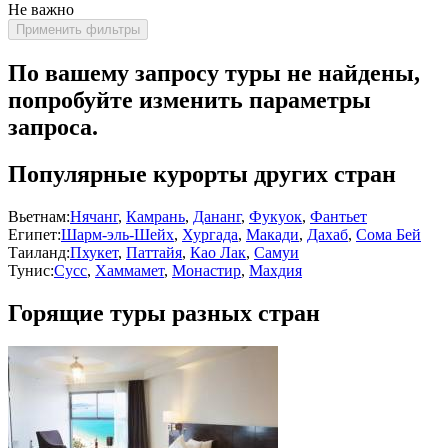
Не важно
Применить фильтры
По вашему запросу туры не найдены,
попробуйте изменить параметры
запроса.
Популярные курорты других стран
Вьетнам:
Нячанг
,
Камрань
,
Дананг
,
Фукуок
,
Фантьет
Египет:
Шарм-эль-Шейх
,
Хургада
,
Макади
,
Дахаб
,
Сома Бей
Таиланд:
Пхукет
,
Паттайя
,
Као Лак
,
Самуи
Тунис:
Сусс
,
Хаммамет
,
Монастир
,
Махдия
Горящие туры разных стран