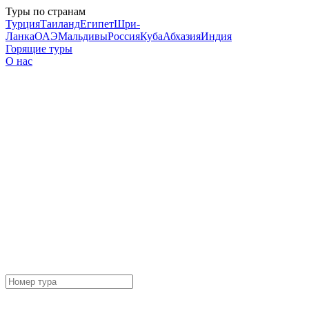
Туры по странам
Турция
Таиланд
Египет
Шри-
Ланка
ОАЭ
Мальдивы
Россия
Куба
Абхазия
Индия
Горящие туры
О нас