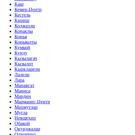
Каш
Кемер-Центр
Кестель
Кириш
Коджаэли
Конаклы
Конья
Коньяалты
Кумкой
Кунду
Кызылагач
Кызылот
Кыркларели
Лалели
Лара
Манавгат
Маниса
Мардин
Мармарис-Центр
Махмутлар
Мугла
Невшехир
Обакой
Окурджалар
Олюдениз