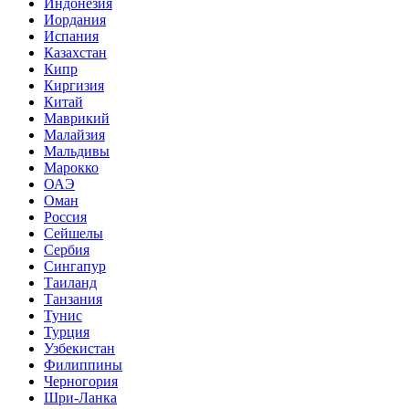
Индонезия
Иордания
Испания
Казахстан
Кипр
Киргизия
Китай
Маврикий
Малайзия
Мальдивы
Марокко
ОАЭ
Оман
Россия
Сейшелы
Сербия
Сингапур
Таиланд
Танзания
Тунис
Турция
Узбекистан
Филиппины
Черногория
Шри-Ланка