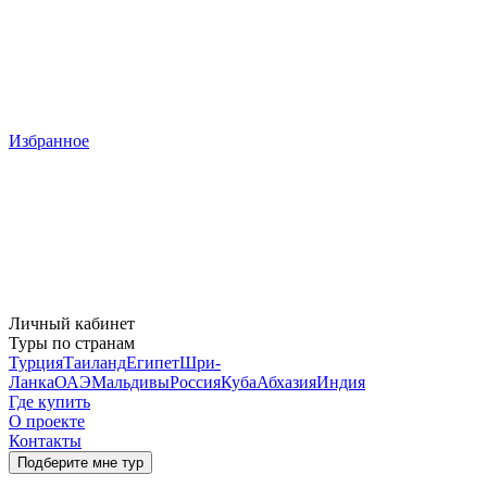
Избранное
Личный кабинет
Туры по странам
Турция
Таиланд
Египет
Шри-
Ланка
ОАЭ
Мальдивы
Россия
Куба
Абхазия
Индия
Где купить
О проекте
Контакты
Подберите мне тур