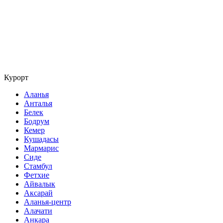
Курорт
Аланья
Анталья
Белек
Бодрум
Кемер
Кушадасы
Мармарис
Сиде
Стамбул
Фетхие
Айвалык
Аксарай
Аланья-центр
Алачати
Анкара