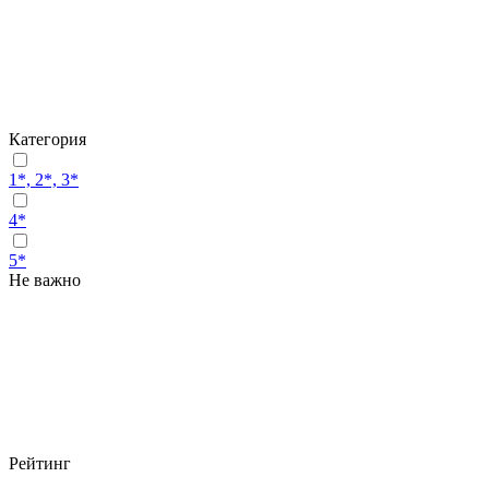
Категория
1*, 2*, 3*
4*
5*
Не важно
Рейтинг