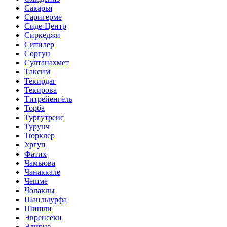
Сакарья
Саригерме
Сиде-Центр
Сиркеджи
Ситилер
Соргун
Султанахмет
Таксим
Текирдаг
Текирова
Титрейенгёль
Торба
Тургутреис
Турунч
Тюрклер
Ургуп
Фатих
Чамьюва
Чанаккале
Чешме
Чолаклы
Шанлыурфа
Шишли
Эвренсеки
Эдирне