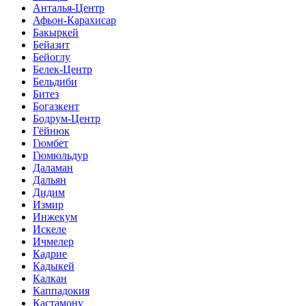
Анталья-Центр
Афьон-Карахисар
Бакыркей
Бейазит
Бейоглу
Белек-Центр
Бельдиби
Битез
Богазкент
Бодрум-Центр
Гёйнюк
Гюмбет
Гюмюльдур
Даламан
Дальян
Дидим
Измир
Инжекум
Искеле
Ичмелер
Кадрие
Кадыкей
Калкан
Каппадокия
Кастамону