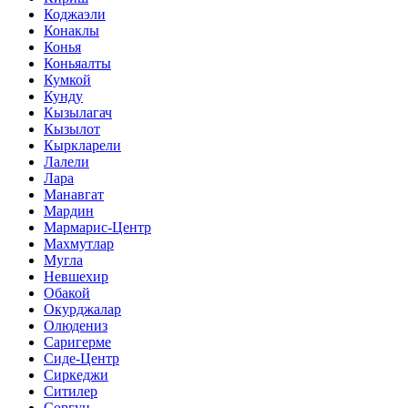
Коджаэли
Конаклы
Конья
Коньяалты
Кумкой
Кунду
Кызылагач
Кызылот
Кыркларели
Лалели
Лара
Манавгат
Мардин
Мармарис-Центр
Махмутлар
Мугла
Невшехир
Обакой
Окурджалар
Олюдениз
Саригерме
Сиде-Центр
Сиркеджи
Ситилер
Соргун