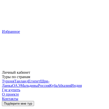
Избранное
Личный кабинет
Туры по странам
Турция
Таиланд
Египет
Шри-
Ланка
ОАЭ
Мальдивы
Россия
Куба
Абхазия
Индия
Где купить
О проекте
Контакты
Подберите мне тур