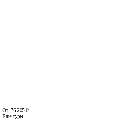
От
76 205 ₽
Еще туры