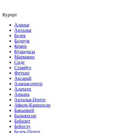
Курорт
Аланья
Анталья
Белек
Бодрум
Кемер
Кушадасы
Мармарис
Сиде
Стамбул
Фетхие
Аксарай
Аланья-центр
Алачати
Анкара
Анталья-Центр
Афьон-Карахисар
Бакыркей
Балыкесир
Бейазит
Бейоглу
Белек-Центр