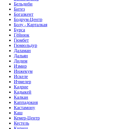
Бельдиби
Битез
Богазкент
Бодрум-Центр
Болу - Карталкая
Бурса
Гёйнюк
Гюмбет
Гюмюльдур
Даламан
Дальян
Дидим
Измир
Инжекум
Искеле
Ичмелер
Кадрие
Кадыкей
Калкан
Каппадокия
Кастамону
Каш
Кемер-Центр
Кестель
Кириш