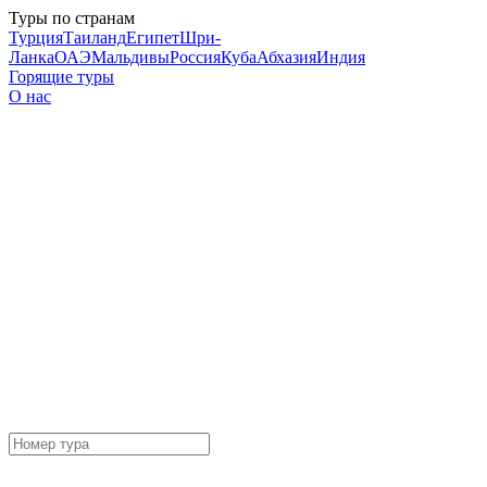
Туры по странам
Турция
Таиланд
Египет
Шри-
Ланка
ОАЭ
Мальдивы
Россия
Куба
Абхазия
Индия
Горящие туры
О нас