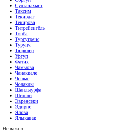
Султанахмет
Таксим
Текирдаг
Текирова
Титрейенгёль
Торба
Тургутреис
Турунч
Тюрклер
Ургуп
Фатих
Чамьюва
Чанаккале
Чешме
Чолаклы
Шанлыурфа
Шишли
Эвренсеки
Эдирне
Ялова
Ялыкавак
Не важно