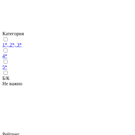
Категория
1*, 2*, 3*
4*
5*
Б/К
Не важно
Рейтинг