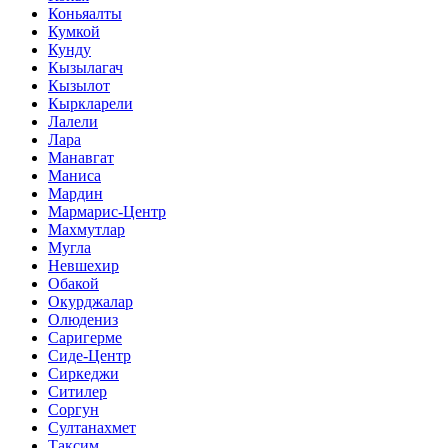
Коньяалты
Кумкой
Кунду
Кызылагач
Кызылот
Кыркларели
Лалели
Лара
Манавгат
Маниса
Мардин
Мармарис-Центр
Махмутлар
Мугла
Невшехир
Обакой
Окурджалар
Олюдениз
Саригерме
Сиде-Центр
Сиркеджи
Ситилер
Соргун
Султанахмет
Таксим