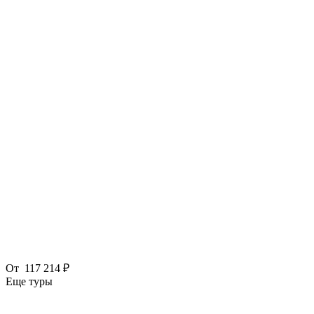
От
117 214 ₽
Еще туры