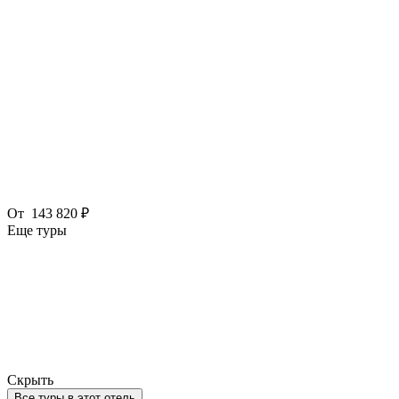
От
143 820 ₽
Еще туры
Скрыть
Все туры в этот отель