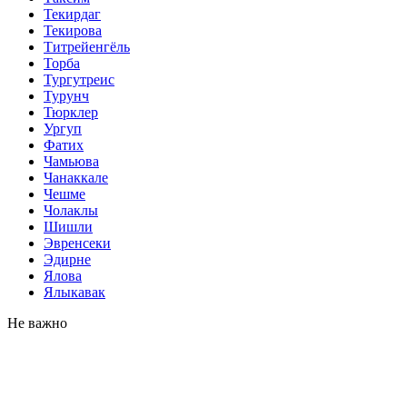
Текирдаг
Текирова
Титрейенгёль
Торба
Тургутреис
Турунч
Тюрклер
Ургуп
Фатих
Чамьюва
Чанаккале
Чешме
Чолаклы
Шишли
Эвренсеки
Эдирне
Ялова
Ялыкавак
Не важно