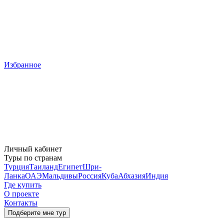
Избранное
Личный кабинет
Туры по странам
Турция
Таиланд
Египет
Шри-
Ланка
ОАЭ
Мальдивы
Россия
Куба
Абхазия
Индия
Где купить
О проекте
Контакты
Подберите мне тур