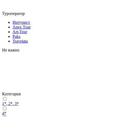
Туроператор
Интурист
Anex Tour
Art-Tour
Paks
Travelata
Не важно
Категория
1*, 2*, 3*
4*