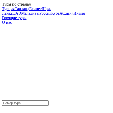
Туры по странам
Турция
Таиланд
Египет
Шри-
Ланка
ОАЭ
Мальдивы
Россия
Куба
Абхазия
Индия
Горящие туры
О нас