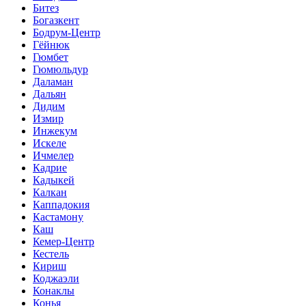
Битез
Богазкент
Бодрум-Центр
Гёйнюк
Гюмбет
Гюмюльдур
Даламан
Дальян
Дидим
Измир
Инжекум
Искеле
Ичмелер
Кадрие
Кадыкей
Калкан
Каппадокия
Кастамону
Каш
Кемер-Центр
Кестель
Кириш
Коджаэли
Конаклы
Конья