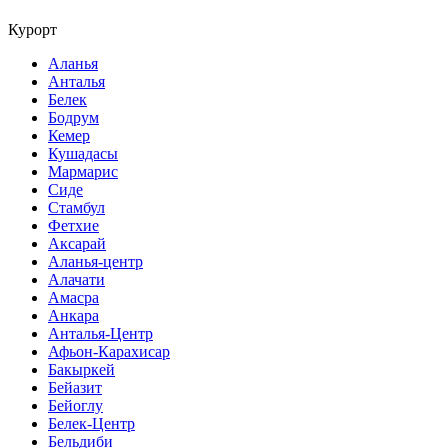
Курорт
Аланья
Анталья
Белек
Бодрум
Кемер
Кушадасы
Мармарис
Сиде
Стамбул
Фетхие
Аксарай
Аланья-центр
Алачати
Амасра
Анкара
Анталья-Центр
Афьон-Карахисар
Бакыркей
Бейазит
Бейоглу
Белек-Центр
Бельдиби