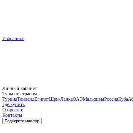
Избранное
Личный кабинет
Туры по странам
Турция
Таиланд
Египет
Шри-Ланка
ОАЭ
Мальдивы
Россия
Куба
Аб
Где купить
О проекте
Контакты
Подберите мне тур