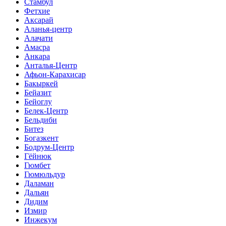
Стамбул
Фетхие
Аксарай
Аланья-центр
Алачати
Амасра
Анкара
Анталья-Центр
Афьон-Карахисар
Бакыркей
Бейазит
Бейоглу
Белек-Центр
Бельдиби
Битез
Богазкент
Бодрум-Центр
Гёйнюк
Гюмбет
Гюмюльдур
Даламан
Дальян
Дидим
Измир
Инжекум