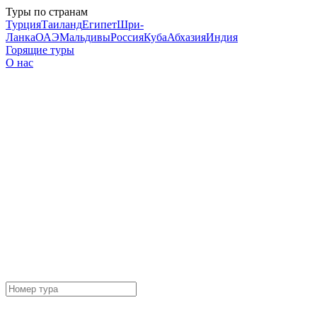
Туры по странам
Турция
Таиланд
Египет
Шри-
Ланка
ОАЭ
Мальдивы
Россия
Куба
Абхазия
Индия
Горящие туры
О нас