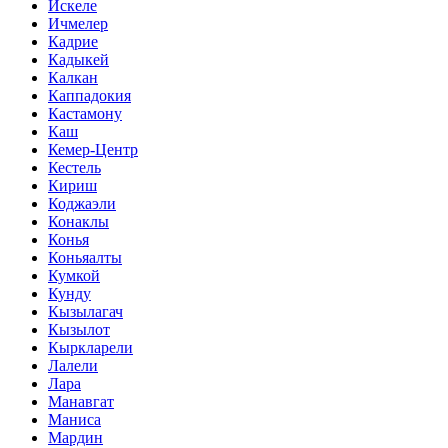
Искеле
Ичмелер
Кадрие
Кадыкей
Калкан
Каппадокия
Кастамону
Каш
Кемер-Центр
Кестель
Кириш
Коджаэли
Конаклы
Конья
Коньяалты
Кумкой
Кунду
Кызылагач
Кызылот
Кыркларели
Лалели
Лара
Манавгат
Маниса
Мардин