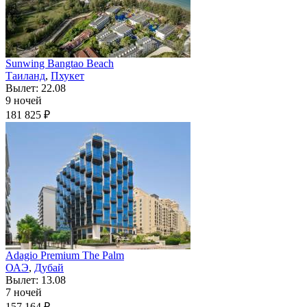
Sunwing Bangtao Beach
Таиланд
,
Пхукет
Вылет: 22.08
9 ночей
181 825 ₽
Adagio Premium The Palm
ОАЭ
,
Дубай
Вылет: 13.08
7 ночей
157 164 ₽