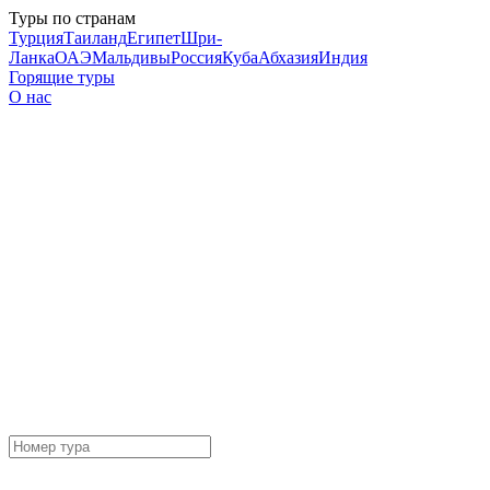
Туры по странам
Турция
Таиланд
Египет
Шри-
Ланка
ОАЭ
Мальдивы
Россия
Куба
Абхазия
Индия
Горящие туры
О нас