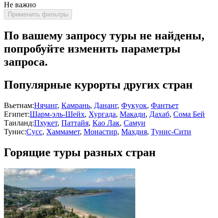
Не важно
Применить фильтры
По вашему запросу туры не найдены,
попробуйте изменить параметры
запроса.
Популярные курорты других стран
Вьетнам:
Нячанг
,
Камрань
,
Дананг
,
Фукуок
,
Фантьет
Египет:
Шарм-эль-Шейх
,
Хургада
,
Макади
,
Дахаб
,
Сома Бей
Таиланд:
Пхукет
,
Паттайя
,
Као Лак
,
Самуи
Тунис:
Сусс
,
Хаммамет
,
Монастир
,
Махдия
,
Тунис-Сити
Горящие туры разных стран