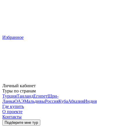
Избранное
Личный кабинет
Туры по странам
Турция
Таиланд
Египет
Шри-
Ланка
ОАЭ
Мальдивы
Россия
Куба
Абхазия
Индия
Где купить
О проекте
Контакты
Подберите мне тур