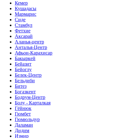
Кемер
Кушадасы
Мармарис
Сиде
Стамбул
Фетхие
Аксарай
Аланья-центр
Анталья-Центр
Афьон-Карахисар
Бакыркей
Бейазит
Бейоглу
Белек-Центр
Бельдиби
Битез
Богазкент
Бодрум-Центр
Болу - Карталкая
Гёйнюк
Гюмбет
Гюмюльдур
Даламан
Дидим
Измир