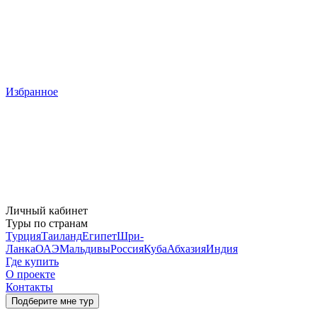
Избранное
Личный кабинет
Туры по странам
Турция
Таиланд
Египет
Шри-
Ланка
ОАЭ
Мальдивы
Россия
Куба
Абхазия
Индия
Где купить
О проекте
Контакты
Подберите мне тур