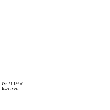
От
51 136 ₽
Еще туры