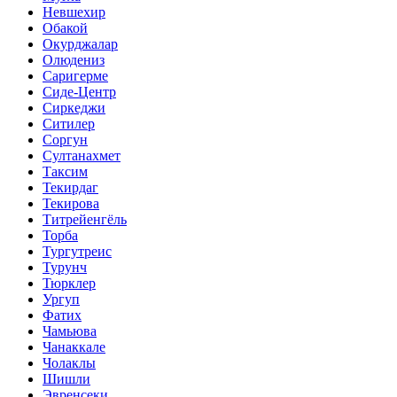
Невшехир
Обакой
Окурджалар
Олюдениз
Саригерме
Сиде-Центр
Сиркеджи
Ситилер
Соргун
Султанахмет
Таксим
Текирдаг
Текирова
Титрейенгёль
Торба
Тургутреис
Турунч
Тюрклер
Ургуп
Фатих
Чамьюва
Чанаккале
Чолаклы
Шишли
Эвренсеки