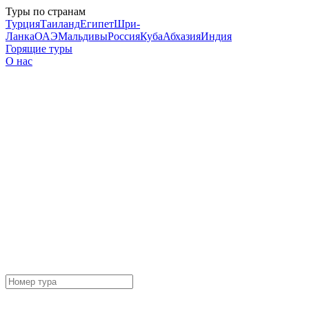
Туры по странам
Турция
Таиланд
Египет
Шри-
Ланка
ОАЭ
Мальдивы
Россия
Куба
Абхазия
Индия
Горящие туры
О нас