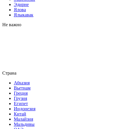
Эдирне
Ялова
Ялыкавак
Не важно
Страна
Абхазия
Вьетнам
Греция
Грузия
Египет
Индонезия
Китай
Малайзия
Мальдивы