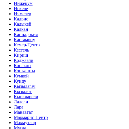
Инжекум
Искеле
Ичмелер
Кадрие
Кадыкей
Калкан
Каппадокия
Кастамону
Кемер-Центр
Кестель
Кириш
Коджаэли
Конаклы
Коньяалты
Кумкой
Кунду
Кызылагач
Кызылот
Кыркларели
Лалели
Лара
Манавгат
Мармарис-Центр
Махмутлар
Мугла