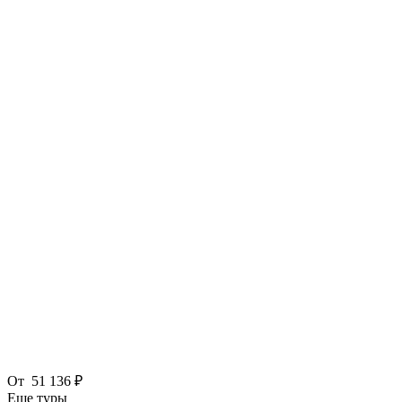
От
51 136 ₽
Еще туры