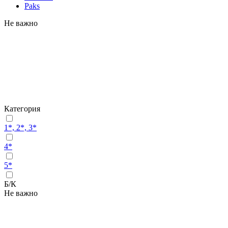
Paks
Не важно
Категория
1*, 2*, 3*
4*
5*
Б/К
Не важно