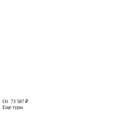
От
73 587 ₽
Еще туры