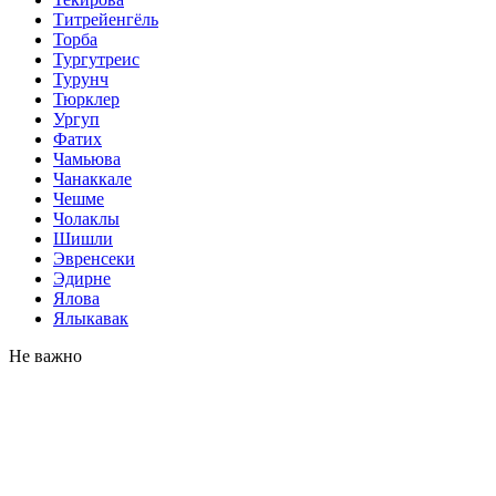
Титрейенгёль
Торба
Тургутреис
Турунч
Тюрклер
Ургуп
Фатих
Чамьюва
Чанаккале
Чешме
Чолаклы
Шишли
Эвренсеки
Эдирне
Ялова
Ялыкавак
Не важно