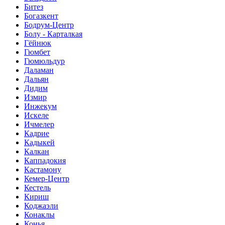
Битез
Богазкент
Бодрум-Центр
Болу - Карталкая
Гёйнюк
Гюмбет
Гюмюльдур
Даламан
Дальян
Дидим
Измир
Инжекум
Искеле
Ичмелер
Кадрие
Кадыкей
Калкан
Каппадокия
Кастамону
Кемер-Центр
Кестель
Кириш
Коджаэли
Конаклы
Конья