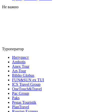
Не важно
Туроператор
Интурист
Ambotis
Anex Tour
Art-Tour
Biblio Globus
FUN&SUN ex TUI
ICS Travel Group
OneTouch&Travel
Pac Group
Paks
Pegas Touristik
PlanTravel
Russian Express