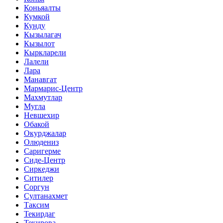
Коньяалты
Кумкой
Кунду
Кызылагач
Кызылот
Кыркларели
Лалели
Лара
Манавгат
Мармарис-Центр
Махмутлар
Мугла
Невшехир
Обакой
Окурджалар
Олюдениз
Саригерме
Сиде-Центр
Сиркеджи
Ситилер
Соргун
Султанахмет
Таксим
Текирдаг
Текирова