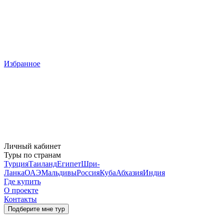
Избранное
Личный кабинет
Туры по странам
Турция
Таиланд
Египет
Шри-
Ланка
ОАЭ
Мальдивы
Россия
Куба
Абхазия
Индия
Где купить
О проекте
Контакты
Подберите мне тур