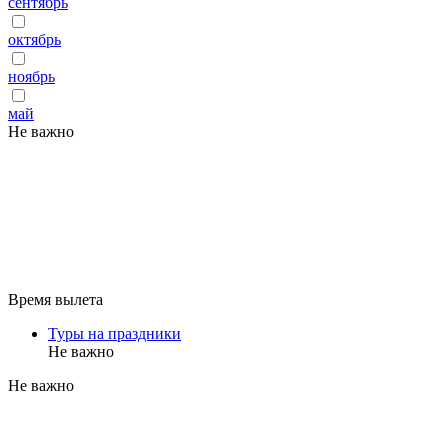
сентябрь
октябрь
ноябрь
май
Не важно
Время вылета
Туры на праздники
Не важно
Не важно