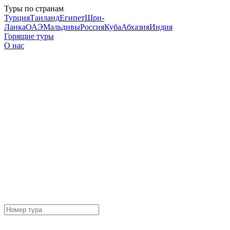
Туры по странам
Турция
Таиланд
Египет
Шри-
Ланка
ОАЭ
Мальдивы
Россия
Куба
Абхазия
Индия
Горящие туры
О нас