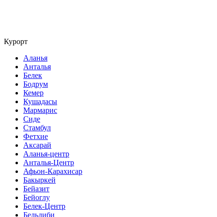
Курорт
Аланья
Анталья
Белек
Бодрум
Кемер
Кушадасы
Мармарис
Сиде
Стамбул
Фетхие
Аксарай
Аланья-центр
Анталья-Центр
Афьон-Карахисар
Бакыркей
Бейазит
Бейоглу
Белек-Центр
Бельдиби