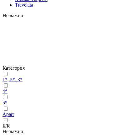
Travelata
Не важно
Категория
1*, 2*, 3*
4*
5*
Apart
Б/К
Не важно