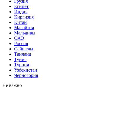
Грузия
Египет
Индия
Киргизия
Китай
Малайзия
Мальдивы
ОАЭ
Россия
Сейшелы
Таиланд
Тунис
Турция
Узбекистан
Черногория
Не важно