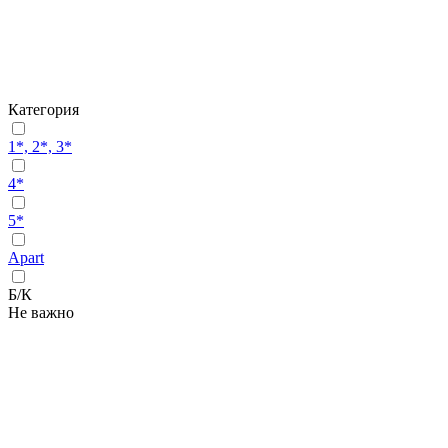
Категория
1*, 2*, 3*
4*
5*
Apart
Б/К
Не важно