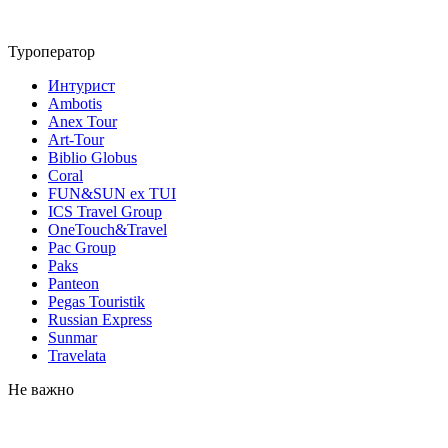
Туроператор
Интурист
Ambotis
Anex Tour
Art-Tour
Biblio Globus
Coral
FUN&SUN ex TUI
ICS Travel Group
OneTouch&Travel
Pac Group
Paks
Panteon
Pegas Touristik
Russian Express
Sunmar
Travelata
Не важно