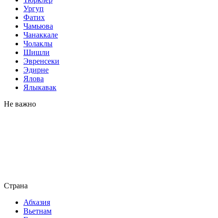
Ургуп
Фатих
Чамьюва
Чанаккале
Чолаклы
Шишли
Эвренсеки
Эдирне
Ялова
Ялыкавак
Не важно
Страна
Абхазия
Вьетнам