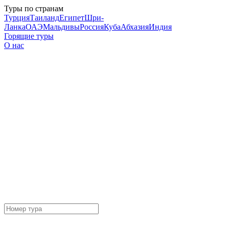
Туры по странам
Турция
Таиланд
Египет
Шри-
Ланка
ОАЭ
Мальдивы
Россия
Куба
Абхазия
Индия
Горящие туры
О нас