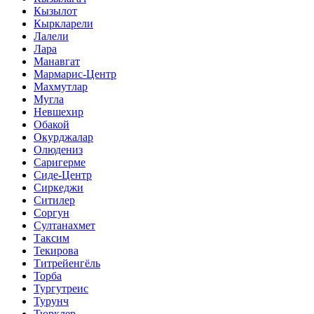
Кызылот
Кыркларели
Лалели
Лара
Манавгат
Мармарис-Центр
Махмутлар
Мугла
Невшехир
Обакой
Окурджалар
Олюдениз
Саригерме
Сиде-Центр
Сиркеджи
Ситилер
Соргун
Султанахмет
Таксим
Текирова
Титрейенгёль
Торба
Тургутреис
Турунч
Тюрклер