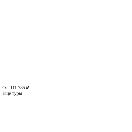
От
111 785 ₽
Еще туры