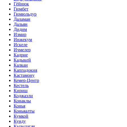
Гёйнюк
Гюмбет
Гюмюльдур
Даламан
Дальян
Дидим
Измир
Инжекум
Искеле
Ичмелер
Кадрие
Кадыкей
Калкан
Каппадокия
Кастамону
Кемер-Центр
Кестель
Кириш
Коджаэли
Конаклы
Конья
Коньяалты
Кумкой
Кунду
Кызылагач