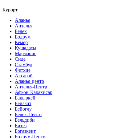
Курорт
Аланья
Анталья
Белек
Бодрум
Кемер
Кушадасы
Мармарис
Сиде
Стамбул
Фетхие
Аксарай
Аланья-центр
Анталья-Центр
Афьон-Карахисар
Бакыркей
Бейазит
Бейоглу
Белек-Центр
Бельдиби
Битез
Богазкент
Бодрум-Центр