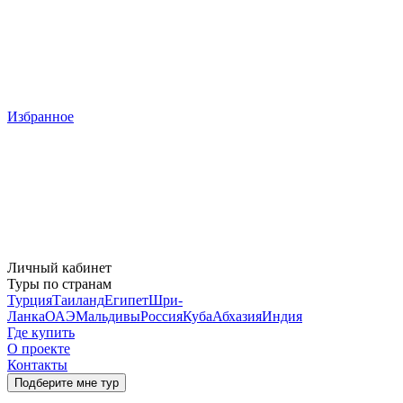
Избранное
Личный кабинет
Туры по странам
Турция
Таиланд
Египет
Шри-
Ланка
ОАЭ
Мальдивы
Россия
Куба
Абхазия
Индия
Где купить
О проекте
Контакты
Подберите мне тур