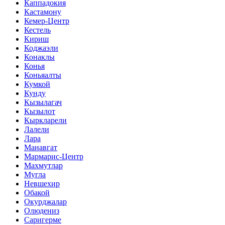
Каппадокия
Кастамону
Кемер-Центр
Кестель
Кириш
Коджаэли
Конаклы
Конья
Коньяалты
Кумкой
Кунду
Кызылагач
Кызылот
Кыркларели
Лалели
Лара
Манавгат
Мармарис-Центр
Махмутлар
Мугла
Невшехир
Обакой
Окурджалар
Олюдениз
Саригерме