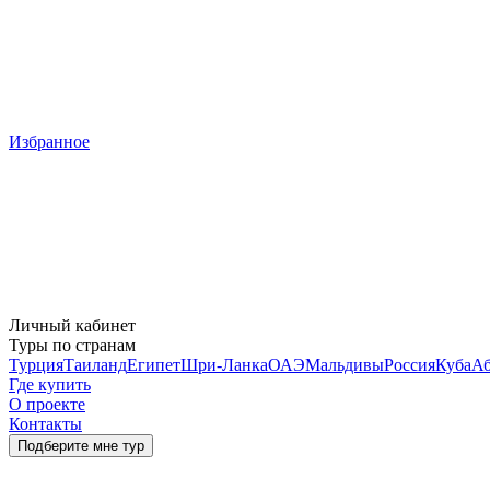
Избранное
Личный кабинет
Туры по странам
Турция
Таиланд
Египет
Шри-Ланка
ОАЭ
Мальдивы
Россия
Куба
Аб
Где купить
О проекте
Контакты
Подберите мне тур