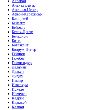
Аксарай
Аланья-центр
Анталья-Центр
Афьон-Карахисар
Бакыркей
Бейазит
Бейоглу
Белек-Центр
Бельдиби
Битез
Богазкент
Бодрум-Центр
Гёйнюк
Гюмбет
Гюмюльдур
Даламан
Дальян
Дидим
Измир
Инжекум
Искеле
Ичмелер
Кадрие
Кадыкей
Калкан