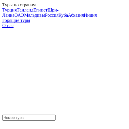
Туры по странам
Турция
Таиланд
Египет
Шри-
Ланка
ОАЭ
Мальдивы
Россия
Куба
Абхазия
Индия
Горящие туры
О нас