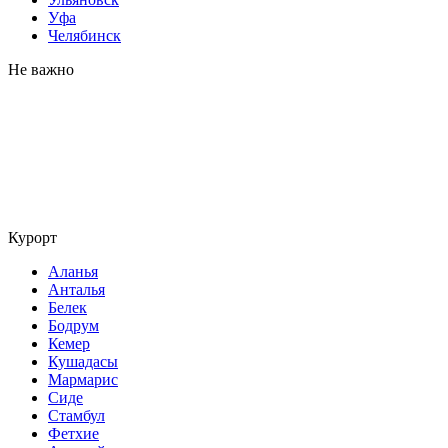
Уфа
Челябинск
Не важно
Курорт
Аланья
Анталья
Белек
Бодрум
Кемер
Кушадасы
Мармарис
Сиде
Стамбул
Фетхие