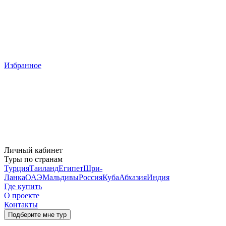
Избранное
Личный кабинет
Туры по странам
Турция
Таиланд
Египет
Шри-
Ланка
ОАЭ
Мальдивы
Россия
Куба
Абхазия
Индия
Где купить
О проекте
Контакты
Подберите мне тур