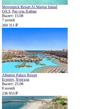
Movenpick Resort Al Marjan Island
ОАЭ
,
Рас-эль-Хайма
Вылет: 15.08
7 ночей
260 311 ₽
Albatros Palace Resort
Египет
,
Хургада
Вылет: 25.08
8 ночей
236 953 ₽