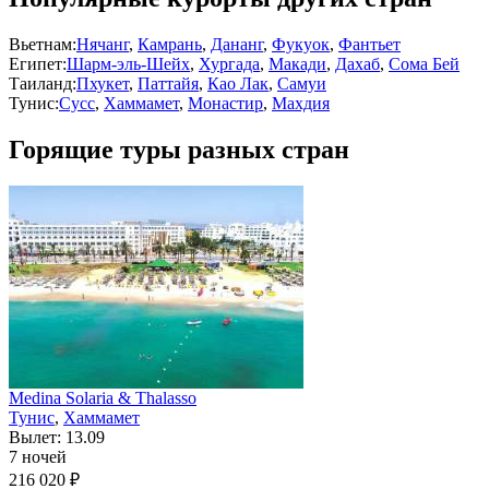
Вьетнам:
Нячанг
,
Камрань
,
Дананг
,
Фукуок
,
Фантьет
Египет:
Шарм-эль-Шейх
,
Хургада
,
Макади
,
Дахаб
,
Сома Бей
Таиланд:
Пхукет
,
Паттайя
,
Као Лак
,
Самуи
Тунис:
Сусс
,
Хаммамет
,
Монастир
,
Махдия
Горящие туры разных стран
Medina Solaria & Thalasso
Тунис
,
Хаммамет
Вылет: 13.09
7 ночей
216 020 ₽