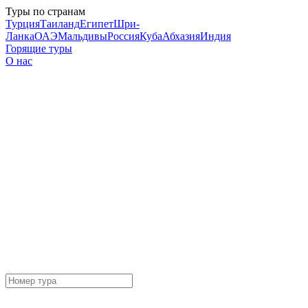
Туры по странам
Турция
Таиланд
Египет
Шри-
Ланка
ОАЭ
Мальдивы
Россия
Куба
Абхазия
Индия
Горящие туры
О нас