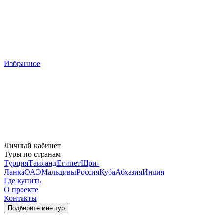
Избранное
Личный кабинет
Туры по странам
Турция
Таиланд
Египет
Шри-
Ланка
ОАЭ
Мальдивы
Россия
Куба
Абхазия
Индия
Где купить
О проекте
Контакты
Подберите мне тур