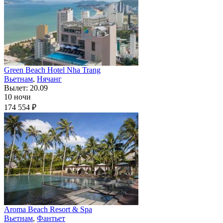
Green Beach Hotel Nha Trang
Вьетнам
,
Нячанг
Вылет: 20.09
10 ночи
174 554 ₽
Aroma Beach Resort & Spa
Вьетнам
,
Фантьет