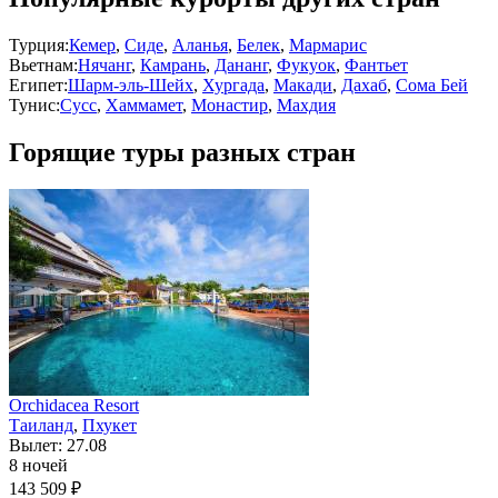
Турция:
Кемер
,
Сиде
,
Аланья
,
Белек
,
Мармарис
Вьетнам:
Нячанг
,
Камрань
,
Дананг
,
Фукуок
,
Фантьет
Египет:
Шарм-эль-Шейх
,
Хургада
,
Макади
,
Дахаб
,
Сома Бей
Тунис:
Сусс
,
Хаммамет
,
Монастир
,
Махдия
Горящие туры разных стран
Orchidacea Resort
Таиланд
,
Пхукет
Вылет: 27.08
8 ночей
143 509 ₽