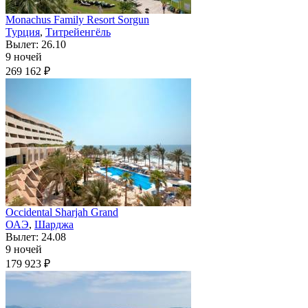
Monachus Family Resort Sorgun
Турция
,
Титрейенгёль
Вылет: 26.10
9 ночей
269 162 ₽
Occidental Sharjah Grand
ОАЭ
,
Шарджа
Вылет: 24.08
9 ночей
179 923 ₽