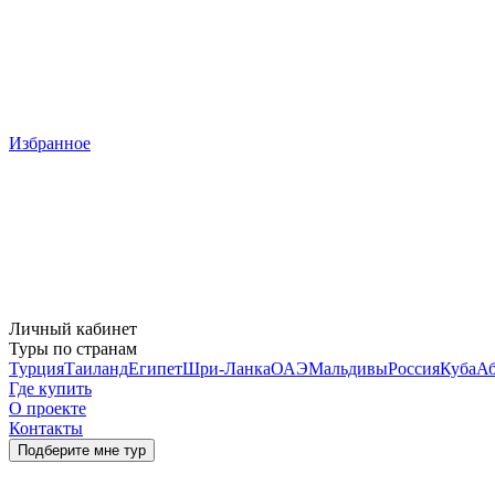
Избранное
Личный кабинет
Туры по странам
Турция
Таиланд
Египет
Шри-Ланка
ОАЭ
Мальдивы
Россия
Куба
Аб
Где купить
О проекте
Контакты
Подберите мне тур