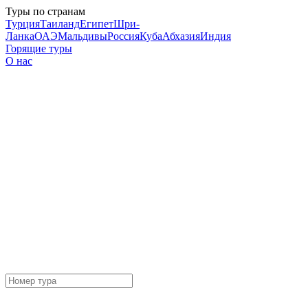
Туры по странам
Турция
Таиланд
Египет
Шри-
Ланка
ОАЭ
Мальдивы
Россия
Куба
Абхазия
Индия
Горящие туры
О нас