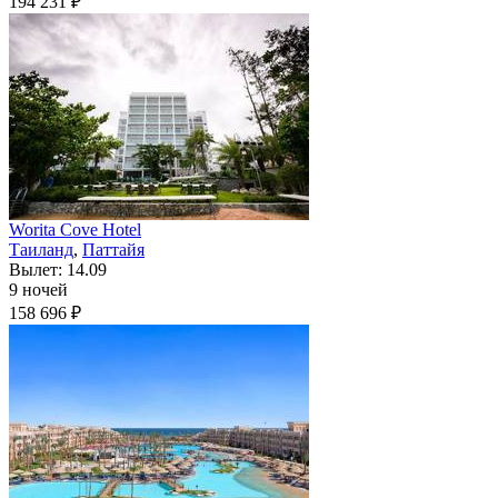
194 231 ₽
Worita Cove Hotel
Таиланд
,
Паттайя
Вылет: 14.09
9 ночей
158 696 ₽