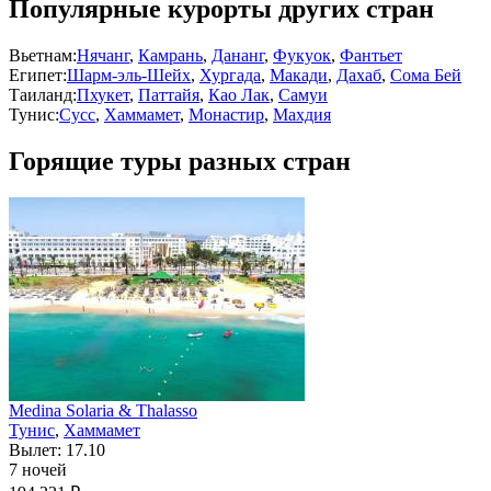
Популярные курорты других стран
Вьетнам:
Нячанг
,
Камрань
,
Дананг
,
Фукуок
,
Фантьет
Египет:
Шарм-эль-Шейх
,
Хургада
,
Макади
,
Дахаб
,
Сома Бей
Таиланд:
Пхукет
,
Паттайя
,
Као Лак
,
Самуи
Тунис:
Сусс
,
Хаммамет
,
Монастир
,
Махдия
Горящие туры разных стран
Medina Solaria & Thalasso
Тунис
,
Хаммамет
Вылет: 17.10
7 ночей