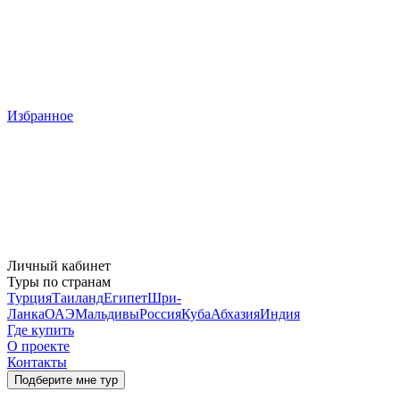
Избранное
Личный кабинет
Туры по странам
Турция
Таиланд
Египет
Шри-
Ланка
ОАЭ
Мальдивы
Россия
Куба
Абхазия
Индия
Где купить
О проекте
Контакты
Подберите мне тур