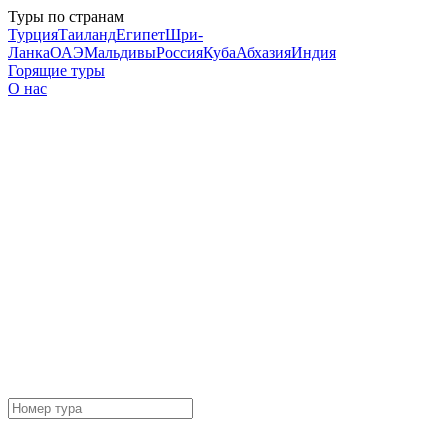
Туры по странам
Турция
Таиланд
Египет
Шри-
Ланка
ОАЭ
Мальдивы
Россия
Куба
Абхазия
Индия
Горящие туры
О нас