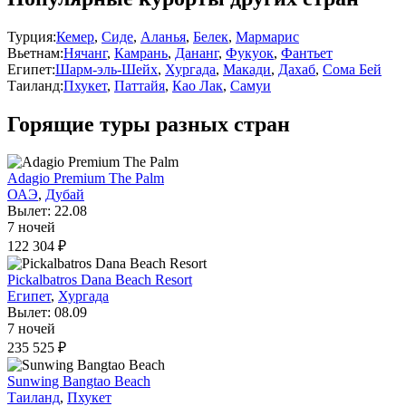
Турция:
Кемер
,
Сиде
,
Аланья
,
Белек
,
Мармарис
Вьетнам:
Нячанг
,
Камрань
,
Дананг
,
Фукуок
,
Фантьет
Египет:
Шарм-эль-Шейх
,
Хургада
,
Макади
,
Дахаб
,
Сома Бей
Таиланд:
Пхукет
,
Паттайя
,
Као Лак
,
Самуи
Горящие туры разных стран
Adagio Premium The Palm
ОАЭ
,
Дубай
Вылет: 22.08
7 ночей
122 304 ₽
Pickalbatros Dana Beach Resort
Египет
,
Хургада
Вылет: 08.09
7 ночей
235 525 ₽
Sunwing Bangtao Beach
Таиланд
,
Пхукет