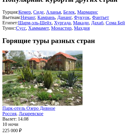
Турция:
Кемер
,
Сиде
,
Аланья
,
Белек
,
Мармарис
Вьетнам:
Нячанг
,
Камрань
,
Дананг
,
Фукуок
,
Фантьет
Египет:
Шарм-эль-Шейх
,
Хургада
,
Макади
,
Дахаб
,
Сома Бей
Тунис:
Сусс
,
Хаммамет
,
Монастир
,
Махдия
Горящие туры разных стран
Парк-отель Озеро Дивное
Россия
,
Лазаревское
Вылет: 14.08
10 ночи
225 000 ₽