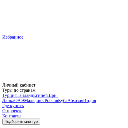
Избранное
Личный кабинет
Туры по странам
Турция
Таиланд
Египет
Шри-
Ланка
ОАЭ
Мальдивы
Россия
Куба
Абхазия
Индия
Где купить
О проекте
Контакты
Подберите мне тур