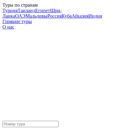
Туры по странам
Турция
Таиланд
Египет
Шри-
Ланка
ОАЭ
Мальдивы
Россия
Куба
Абхазия
Индия
Горящие туры
О нас