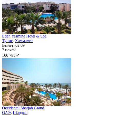
Eden Yasmine Hotel & Spa
Тунис
,
Хаммамет
Вылет: 02.09
7 ночей
166 785 ₽
Occidental Sharjah Grand
ОАЭ
,
Шарджа