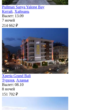
Pullman Sanya Yalong Bay
Китай
,
Хайнань
Вылет: 13.09
7 ночей
214 662 ₽
Xperia Grand Bali
Турция
,
Аланья
Вылет: 08.10
8 ночей
151 702 ₽