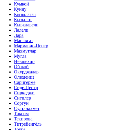
Кумкой
Кунду
Кызылагач
Кызылот
Кыркларели
Лалели
Лара
Манавгат
Мармарис-Центр
Махмутлар
Мугла
Невшехир
Обакой
Окурджалар
Олюдениз
Саригерме
Сиде-Центр
Сиркеджи
Ситилер
Соргун
Султанахмет
Таксим
Текирова
Титрейенгёль
Торба