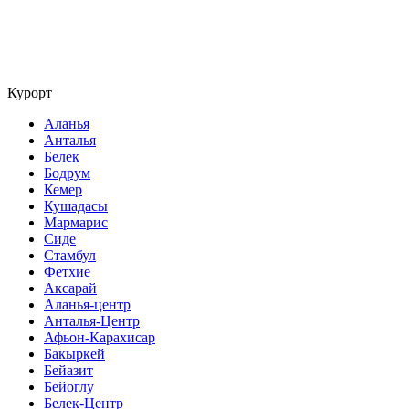
Курорт
Аланья
Анталья
Белек
Бодрум
Кемер
Кушадасы
Мармарис
Сиде
Стамбул
Фетхие
Аксарай
Аланья-центр
Анталья-Центр
Афьон-Карахисар
Бакыркей
Бейазит
Бейоглу
Белек-Центр