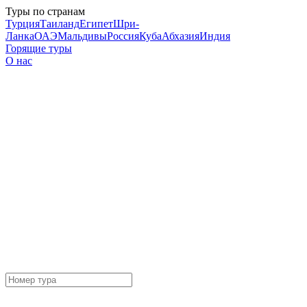
Туры по странам
Турция
Таиланд
Египет
Шри-
Ланка
ОАЭ
Мальдивы
Россия
Куба
Абхазия
Индия
Горящие туры
О нас