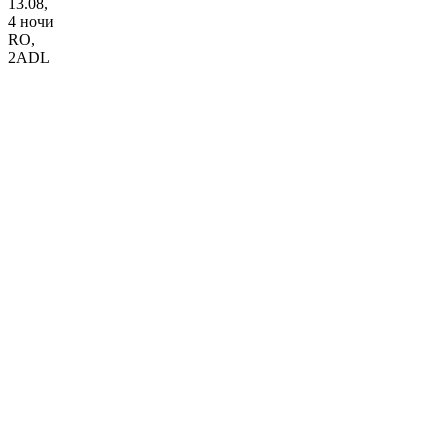
13.08,
4 ночи
RO
,
2ADL