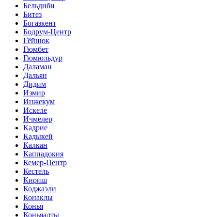
Бельдиби
Битез
Богазкент
Бодрум-Центр
Гёйнюк
Гюмбет
Гюмюльдур
Даламан
Дальян
Дидим
Измир
Инжекум
Искеле
Ичмелер
Кадрие
Кадыкей
Калкан
Каппадокия
Кемер-Центр
Кестель
Кириш
Коджаэли
Конаклы
Конья
Коньяалты