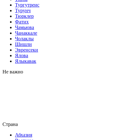
Тургутреис
Турунч
Тюрклер
Фатих
Чамьюва
Чанаккале
Чолаклы
Шишли
Эвренсеки
Ялова
Ялыкавак
Не важно
Страна
Абхазия