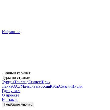
Избранное
Личный кабинет
Туры по странам
Турция
Таиланд
Египет
Шри-
Ланка
ОАЭ
Мальдивы
Россия
Куба
Абхазия
Индия
Где купить
О проекте
Контакты
Подберите мне тур