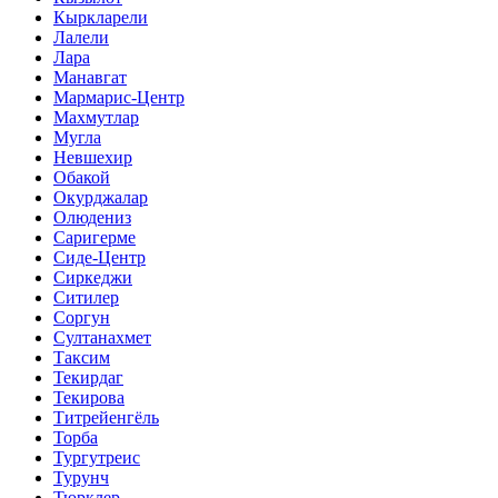
Кыркларели
Лалели
Лара
Манавгат
Мармарис-Центр
Махмутлар
Мугла
Невшехир
Обакой
Окурджалар
Олюдениз
Саригерме
Сиде-Центр
Сиркеджи
Ситилер
Соргун
Султанахмет
Таксим
Текирдаг
Текирова
Титрейенгёль
Торба
Тургутреис
Турунч
Тюрклер