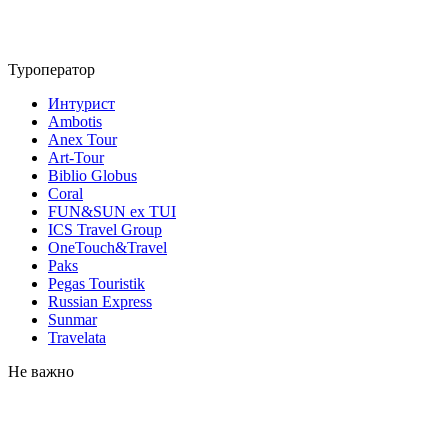
Туроператор
Интурист
Ambotis
Anex Tour
Art-Tour
Biblio Globus
Coral
FUN&SUN ex TUI
ICS Travel Group
OneTouch&Travel
Paks
Pegas Touristik
Russian Express
Sunmar
Travelata
Не важно