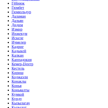
Гёйнюк
Гюмбет
Гюмюльдур
Даламан
Дальян
Дидим
Измир
Инжекум
Искеле
Ичмелер
Кадрие
Кадыкей
Калкан
Каппадокия
Кемер-Центр
Кестель
Кириш
Коджаэли
Конаклы
Конья
Коньяалты
Кумкой
Кунду
Кызылагач
Кызылот