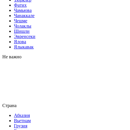
Фатих
Чамьюва
Чанаккале
Чешме
Чолаклы
Шишли
Эвренсеки
Ялова
Ялыкавак
Не важно
Страна
Абхазия
Вьетнам
Грузия