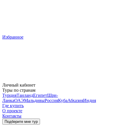
Избранное
Личный кабинет
Туры по странам
Турция
Таиланд
Египет
Шри-
Ланка
ОАЭ
Мальдивы
Россия
Куба
Абхазия
Индия
Где купить
О проекте
Контакты
Подберите мне тур