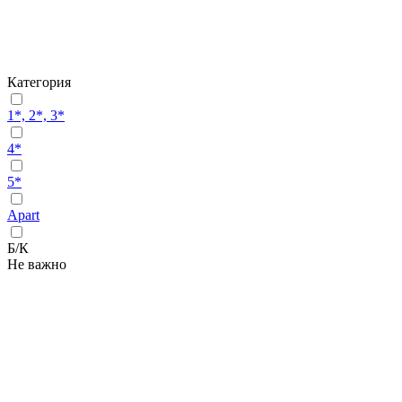
Категория
1*, 2*, 3*
4*
5*
Apart
Б/К
Не важно