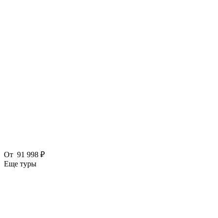
От
91 998 ₽
Еще туры