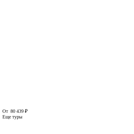
От
80 439 ₽
Еще туры