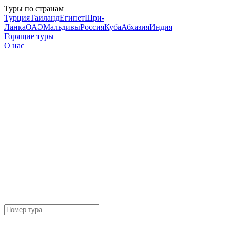
Туры по странам
Турция
Таиланд
Египет
Шри-
Ланка
ОАЭ
Мальдивы
Россия
Куба
Абхазия
Индия
Горящие туры
О нас