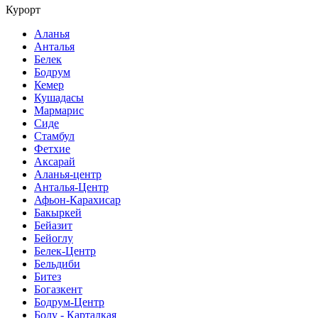
Курорт
Аланья
Анталья
Белек
Бодрум
Кемер
Кушадасы
Мармарис
Сиде
Стамбул
Фетхие
Аксарай
Аланья-центр
Анталья-Центр
Афьон-Карахисар
Бакыркей
Бейазит
Бейоглу
Белек-Центр
Бельдиби
Битез
Богазкент
Бодрум-Центр
Болу - Карталкая