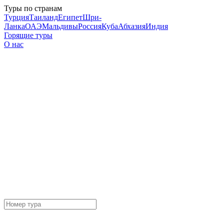
Туры по странам
Турция
Таиланд
Египет
Шри-
Ланка
ОАЭ
Мальдивы
Россия
Куба
Абхазия
Индия
Горящие туры
О нас