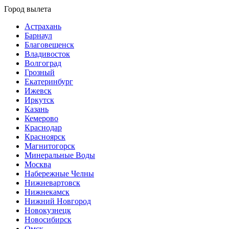
Город вылета
Астрахань
Барнаул
Благовещенск
Владивосток
Волгоград
Грозный
Екатеринбург
Ижевск
Иркутск
Казань
Кемерово
Краснодар
Красноярск
Магнитогорск
Минеральные Воды
Москва
Набережные Челны
Нижневартовск
Нижнекамск
Нижний Новгород
Новокузнецк
Новосибирск
Омск