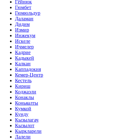
Гёйнюк
Гюмбет
Гюмюльдур
Даламан
Дидим
Измир
Инжекум
Искеле
Ичмелер
Кадрие
Кадыкей
Калкан
Каппадокия
Кемер-Центр
Кестель
Кириш
Коджаэли
Конаклы
Коньяалты
Кумкой
Кунду
Кызылагач
Кызылот
Кыркларели
Лалели