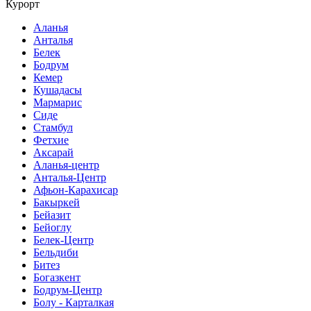
Курорт
Аланья
Анталья
Белек
Бодрум
Кемер
Кушадасы
Мармарис
Сиде
Стамбул
Фетхие
Аксарай
Аланья-центр
Анталья-Центр
Афьон-Карахисар
Бакыркей
Бейазит
Бейоглу
Белек-Центр
Бельдиби
Битез
Богазкент
Бодрум-Центр
Болу - Карталкая