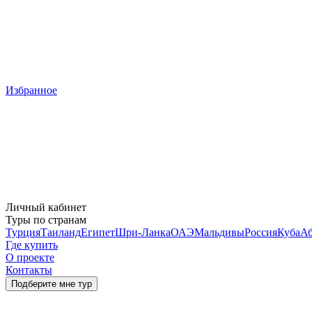
Избранное
Личный кабинет
Туры по странам
Турция
Таиланд
Египет
Шри-Ланка
ОАЭ
Мальдивы
Россия
Куба
Аб
Где купить
О проекте
Контакты
Подберите мне тур