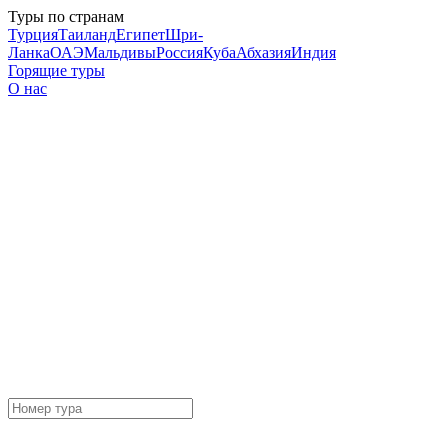
Туры по странам
Турция
Таиланд
Египет
Шри-
Ланка
ОАЭ
Мальдивы
Россия
Куба
Абхазия
Индия
Горящие туры
О нас