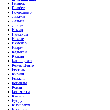
Гёйнюк
Гюмбет
Гюмюльдур
Даламан
Дальян
Дидим
Измир
Инжекум
Искеле
Ичмелер
Кадрие
Кадыкей
Калкан
Каппадокия
Кемер-Центр
Кестель
Кириш
Коджаэли
Конаклы
Конья
Коньяалты
Кумкой
Кунду
Кызылагач
Кызылот