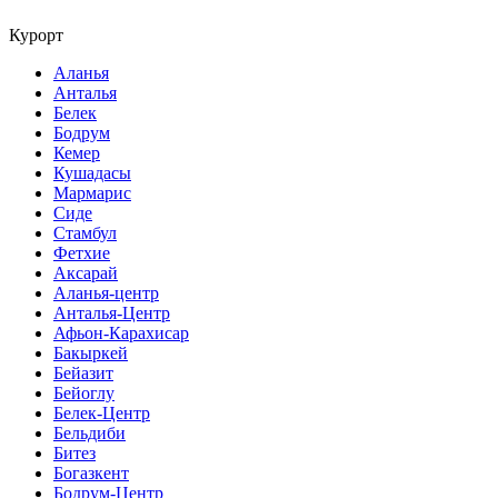
Курорт
Аланья
Анталья
Белек
Бодрум
Кемер
Кушадасы
Мармарис
Сиде
Стамбул
Фетхие
Аксарай
Аланья-центр
Анталья-Центр
Афьон-Карахисар
Бакыркей
Бейазит
Бейоглу
Белек-Центр
Бельдиби
Битез
Богазкент
Бодрум-Центр