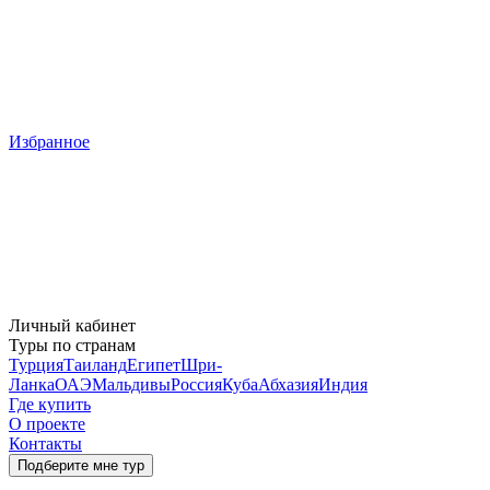
Избранное
Личный кабинет
Туры по странам
Турция
Таиланд
Египет
Шри-
Ланка
ОАЭ
Мальдивы
Россия
Куба
Абхазия
Индия
Где купить
О проекте
Контакты
Подберите мне тур