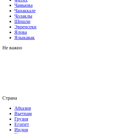
Чамьюва
Чанаккале
Чолаклы
Шишли
Эвренсеки
Ялова
Ялыкавак
Не важно
Страна
Абхазия
Вьетнам
Грузия
Египет
Индия