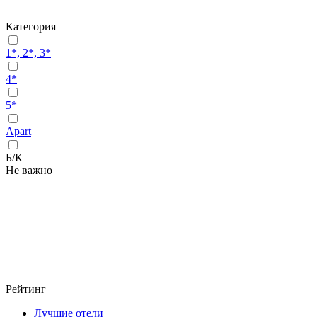
Категория
1*, 2*, 3*
4*
5*
Apart
Б/К
Не важно
Рейтинг
Лучшие отели