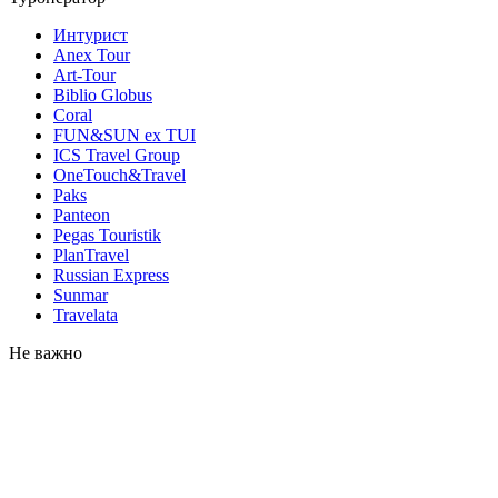
Интурист
Anex Tour
Art-Tour
Biblio Globus
Coral
FUN&SUN ex TUI
ICS Travel Group
OneTouch&Travel
Paks
Panteon
Pegas Touristik
PlanTravel
Russian Express
Sunmar
Travelata
Не важно