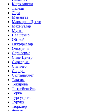
Кыркларели
Лалели
Лара
Манавгат
Мармарис-Центр
Махмутлар
Мугла
Невшехир
Обакой
Окурджалар
Олюдениз
Саригерме
Сиде-Центр
Сиркеджи
Ситилер
Соргун
Султанахмет
Таксим
Текирова
Титрейенгёль
Торба
Тургутреис
Турунч
Тюрклер
Фатих