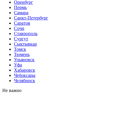
Оренбург
Пермь
Самара
Санкт-Петербург
Саратов
Сочи
Ставрополь
Сургут
Сыктывкар
Томск
Тюмень
Ульяновск
Уфа
Хабаровск
Чебоксары
Челябинск
Не важно