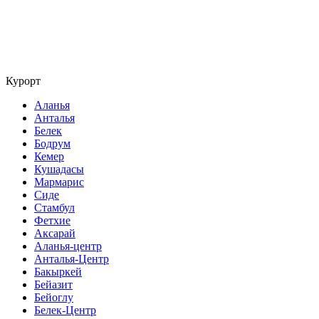
Курорт
Аланья
Анталья
Белек
Бодрум
Кемер
Кушадасы
Мармарис
Сиде
Стамбул
Фетхие
Аксарай
Аланья-центр
Анталья-Центр
Бакыркей
Бейазит
Бейоглу
Белек-Центр