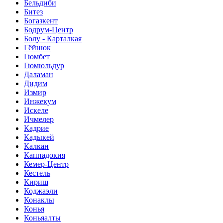
Бельдиби
Битез
Богазкент
Бодрум-Центр
Болу - Карталкая
Гёйнюк
Гюмбет
Гюмюльдур
Даламан
Дидим
Измир
Инжекум
Искеле
Ичмелер
Кадрие
Кадыкей
Калкан
Каппадокия
Кемер-Центр
Кестель
Кириш
Коджаэли
Конаклы
Конья
Коньяалты