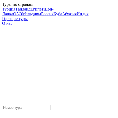
Туры по странам
Турция
Таиланд
Египет
Шри-
Ланка
ОАЭ
Мальдивы
Россия
Куба
Абхазия
Индия
Горящие туры
О нас