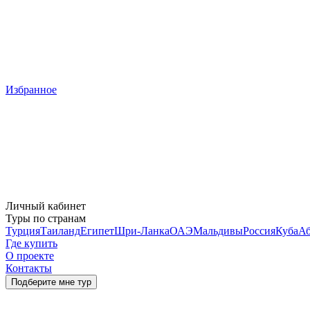
Избранное
Личный кабинет
Туры по странам
Турция
Таиланд
Египет
Шри-Ланка
ОАЭ
Мальдивы
Россия
Куба
Аб
Где купить
О проекте
Контакты
Подберите мне тур