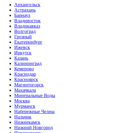
Архангельск
Астрахань
Барнаул
Владивосток
Владикавказ
Волгоград
Грозный
Екатеринбург
Ижевск
Иркутск
Казань
Калининград
Кемерово
Краснодар
Красноярск
Магнитогорск
Махачкала
Минеральные Воды
Москва
Мурманск
Набережные Челны
Нальчик
Нижнекамск
Нижний Новгород
Новокузнецк