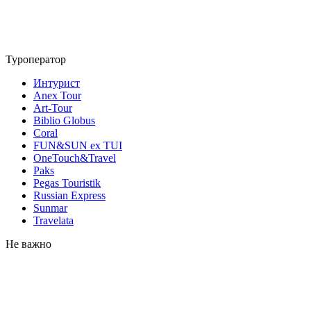
Туроператор
Интурист
Anex Tour
Art-Tour
Biblio Globus
Coral
FUN&SUN ex TUI
OneTouch&Travel
Paks
Pegas Touristik
Russian Express
Sunmar
Travelata
Не важно