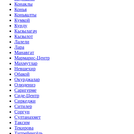
Конаклы
Конья
Коньяалты
Кумкой
Кунду
Кызылагач
Кызылот
Лалели
Лара
Манавгат
Мармарис-Центр
Махмутлар
Невшехир
Обакой
Окурджалар
Олюдениз
Саригерме
Сиде-Центр
Сиркеджи
Ситилер
Соргун
Султанахмет
Таксим
Текирова
Титрейенгёль