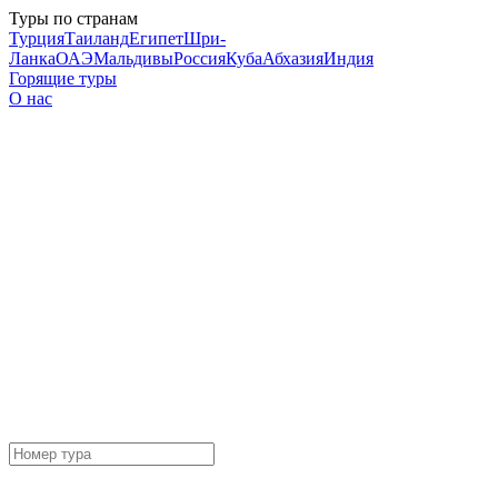
Туры по странам
Турция
Таиланд
Египет
Шри-
Ланка
ОАЭ
Мальдивы
Россия
Куба
Абхазия
Индия
Горящие туры
О нас