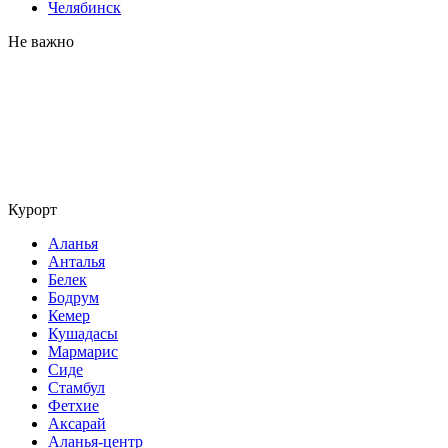
Челябинск
Не важно
Курорт
Аланья
Анталья
Белек
Бодрум
Кемер
Кушадасы
Мармарис
Сиде
Стамбул
Фетхие
Аксарай
Аланья-центр