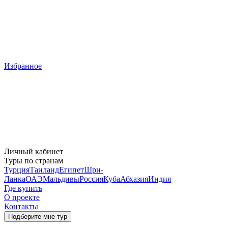
Избранное
Личный кабинет
Туры по странам
Турция
Таиланд
Египет
Шри-
Ланка
ОАЭ
Мальдивы
Россия
Куба
Абхазия
Индия
Где купить
О проекте
Контакты
Подберите мне тур