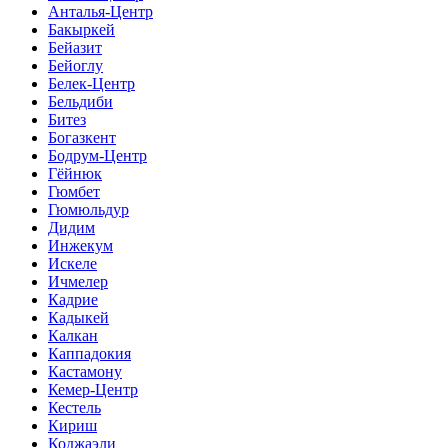
Анталья-Центр
Бакыркей
Бейазит
Бейоглу
Белек-Центр
Бельдиби
Битез
Богазкент
Бодрум-Центр
Гёйнюк
Гюмбет
Гюмюльдур
Дидим
Инжекум
Искеле
Ичмелер
Кадрие
Кадыкей
Калкан
Каппадокия
Кастамону
Кемер-Центр
Кестель
Кириш
Коджаэли