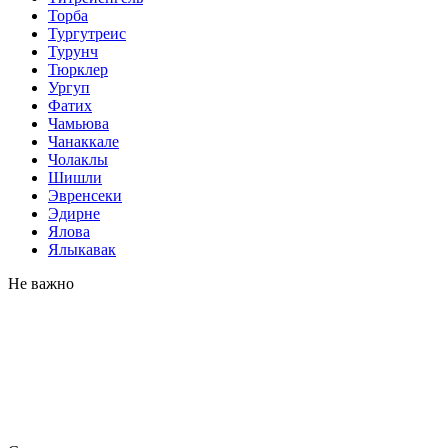
Торба
Тургутреис
Турунч
Тюрклер
Ургуп
Фатих
Чамьюва
Чанаккале
Чолаклы
Шишли
Эвренсеки
Эдирне
Ялова
Ялыкавак
Не важно