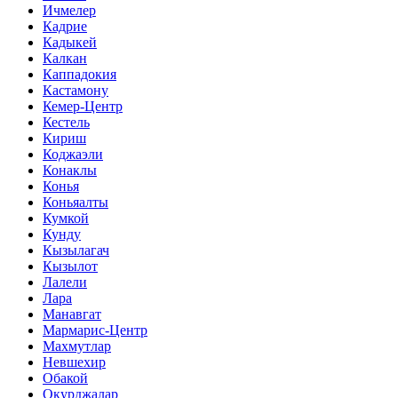
Ичмелер
Кадрие
Кадыкей
Калкан
Каппадокия
Кастамону
Кемер-Центр
Кестель
Кириш
Коджаэли
Конаклы
Конья
Коньяалты
Кумкой
Кунду
Кызылагач
Кызылот
Лалели
Лара
Манавгат
Мармарис-Центр
Махмутлар
Невшехир
Обакой
Окурджалар