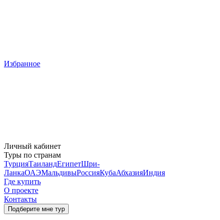
Избранное
Личный кабинет
Туры по странам
Турция
Таиланд
Египет
Шри-
Ланка
ОАЭ
Мальдивы
Россия
Куба
Абхазия
Индия
Где купить
О проекте
Контакты
Подберите мне тур