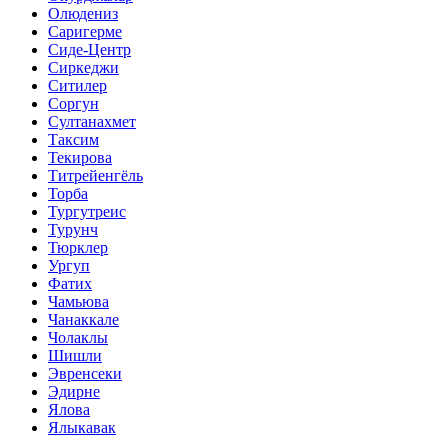
Олюдениз
Саригерме
Сиде-Центр
Сиркеджи
Ситилер
Соргун
Султанахмет
Таксим
Текирова
Титрейенгёль
Торба
Тургутреис
Турунч
Тюрклер
Ургуп
Фатих
Чамьюва
Чанаккале
Чолаклы
Шишли
Эвренсеки
Эдирне
Ялова
Ялыкавак