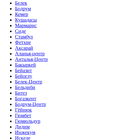
Белек
Бодрум
Кемер
Кушадасы
Мармарис
Сиде
Стамбул
Фетхие
Аксарай
Аланья-центр
Анталья-Центр
Бакыркей
Бейазит
Бейоглу
Белек-Центр
Бельдиби
Битез
Богазкент
Бодрум-Центр
Гёйнюк
Гюмбет
Гюмюльдур
Дидим
Инжекум
Искеле