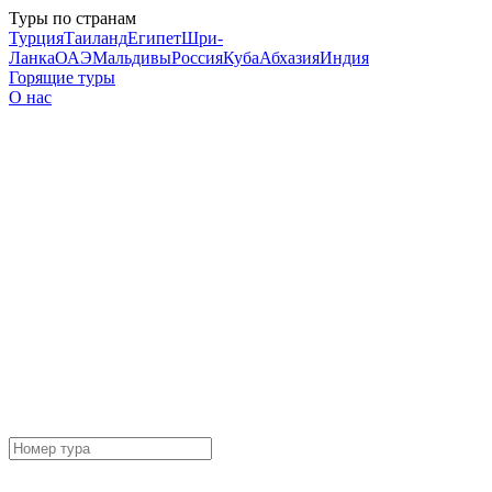
Туры по странам
Турция
Таиланд
Египет
Шри-
Ланка
ОАЭ
Мальдивы
Россия
Куба
Абхазия
Индия
Горящие туры
О нас