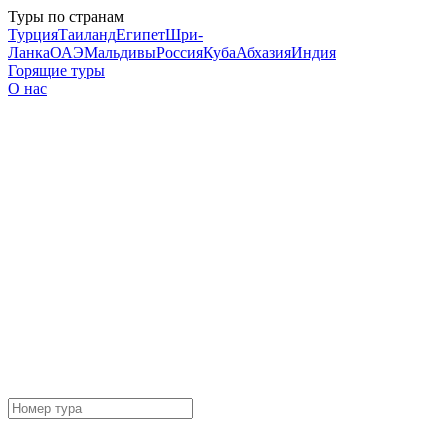
Туры по странам
Турция
Таиланд
Египет
Шри-
Ланка
ОАЭ
Мальдивы
Россия
Куба
Абхазия
Индия
Горящие туры
О нас