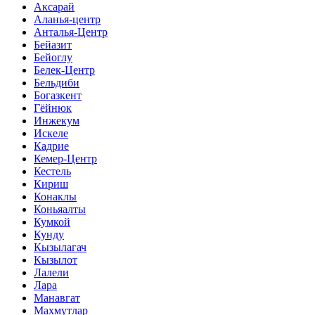
Аксарай
Аланья-центр
Анталья-Центр
Бейазит
Бейоглу
Белек-Центр
Бельдиби
Богазкент
Гёйнюк
Инжекум
Искеле
Кадрие
Кемер-Центр
Кестель
Кириш
Конаклы
Коньяалты
Кумкой
Кунду
Кызылагач
Кызылот
Лалели
Лара
Манавгат
Махмутлар