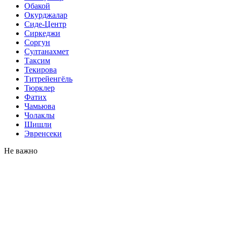
Обакой
Окурджалар
Сиде-Центр
Сиркеджи
Соргун
Султанахмет
Таксим
Текирова
Титрейенгёль
Тюрклер
Фатих
Чамьюва
Чолаклы
Шишли
Эвренсеки
Не важно