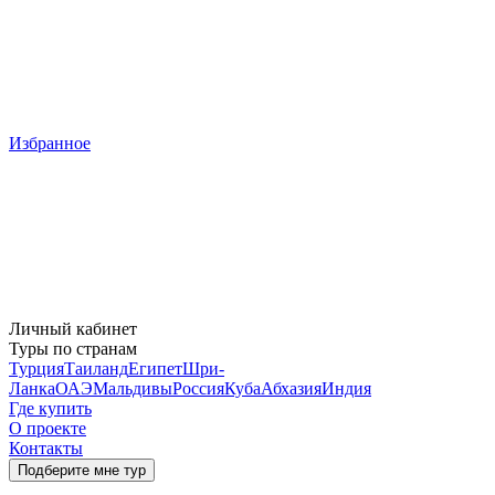
Избранное
Личный кабинет
Туры по странам
Турция
Таиланд
Египет
Шри-
Ланка
ОАЭ
Мальдивы
Россия
Куба
Абхазия
Индия
Где купить
О проекте
Контакты
Подберите мне тур