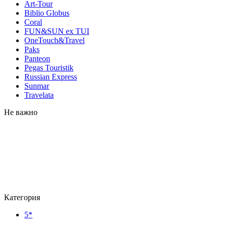
Art-Tour
Biblio Globus
Coral
FUN&SUN ex TUI
OneTouch&Travel
Paks
Panteon
Pegas Touristik
Russian Express
Sunmar
Travelata
Не важно
Категория
5*