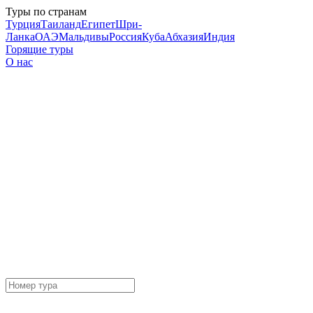
Туры по странам
Турция
Таиланд
Египет
Шри-
Ланка
ОАЭ
Мальдивы
Россия
Куба
Абхазия
Индия
Горящие туры
О нас