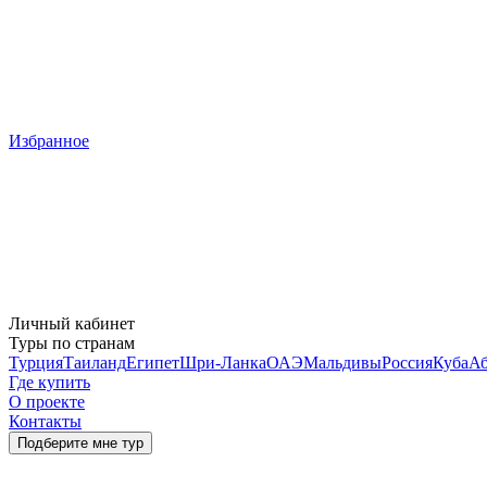
Избранное
Личный кабинет
Туры по странам
Турция
Таиланд
Египет
Шри-Ланка
ОАЭ
Мальдивы
Россия
Куба
Аб
Где купить
О проекте
Контакты
Подберите мне тур