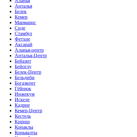
Аланья
Анталья
Белек
Кемер
Мармарис
Сиде
Стамбул
Фетхие
Аксарай
Аланья-центр
Анталья-Центр
Бейазит
Бейоглу
Белек-Центр
Бельдиби
Богазкент
Гёйнюк
Инжекум
Искеле
Кадрие
Кемер-Центр
Кестель
Кириш
Конаклы
Коньяалты