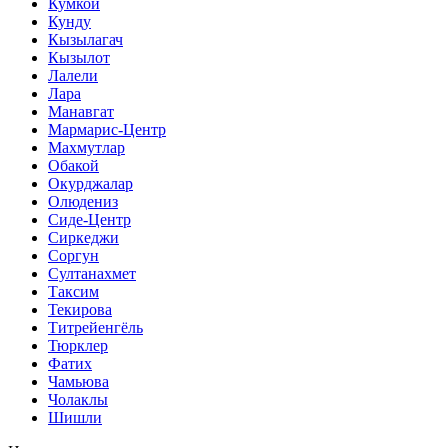
Кумкой
Кунду
Кызылагач
Кызылот
Лалели
Лара
Манавгат
Мармарис-Центр
Махмутлар
Обакой
Окурджалар
Олюдениз
Сиде-Центр
Сиркеджи
Соргун
Султанахмет
Таксим
Текирова
Титрейенгёль
Тюрклер
Фатих
Чамьюва
Чолаклы
Шишли