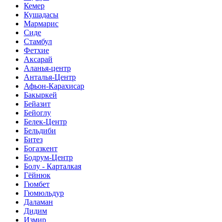
Кемер
Кушадасы
Мармарис
Сиде
Стамбул
Фетхие
Аксарай
Аланья-центр
Анталья-Центр
Афьон-Карахисар
Бакыркей
Бейазит
Бейоглу
Белек-Центр
Бельдиби
Битез
Богазкент
Бодрум-Центр
Болу - Карталкая
Гёйнюк
Гюмбет
Гюмюльдур
Даламан
Дидим
Измир