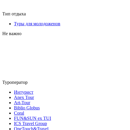
Тип отдыха
Туры для молодоженов
Не важно
Туроператор
Интурист
Anex Tour
Art-Tour
Biblio Globus
Coral
FUN&SUN ex TUI
ICS Travel Group
OneTouch&Travel