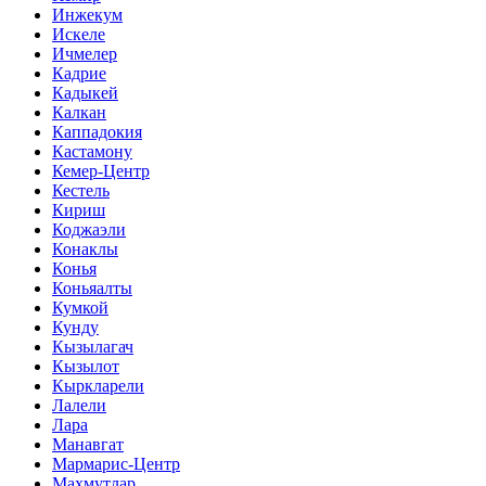
Инжекум
Искеле
Ичмелер
Кадрие
Кадыкей
Калкан
Каппадокия
Кастамону
Кемер-Центр
Кестель
Кириш
Коджаэли
Конаклы
Конья
Коньяалты
Кумкой
Кунду
Кызылагач
Кызылот
Кыркларели
Лалели
Лара
Манавгат
Мармарис-Центр
Махмутлар