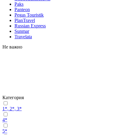
Paks
Panteon
Pegas Touristik
PlanTravel
Russian Express
Sunmar
Travelata
Не важно
Категория
1*, 2*, 3*
4*
5*