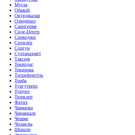
Мугла
Обакой
Окурджалар
Олюдениз
Саригерме
Сиде-Центр
Сиркеджи
Ситилер
Соргун
Султанахмет
Таксим
Текирдаг
Текирова
Титрейенгёль
Торба
Тургутреис
Турунч
Тюрклер
Фатих
Чамьюва
Чанаккале
Чешме
Чолаклы
Шишли
Эвренсеки