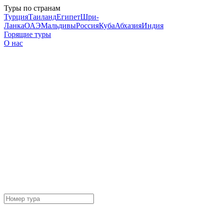
Туры по странам
Турция
Таиланд
Египет
Шри-
Ланка
ОАЭ
Мальдивы
Россия
Куба
Абхазия
Индия
Горящие туры
О нас