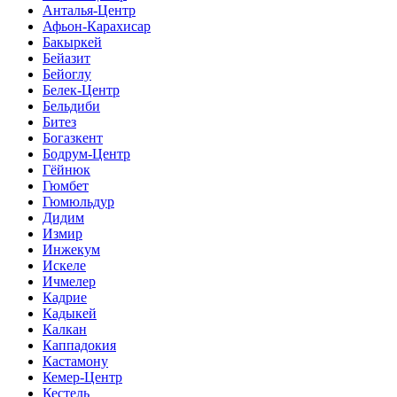
Анталья-Центр
Афьон-Карахисар
Бакыркей
Бейазит
Бейоглу
Белек-Центр
Бельдиби
Битез
Богазкент
Бодрум-Центр
Гёйнюк
Гюмбет
Гюмюльдур
Дидим
Измир
Инжекум
Искеле
Ичмелер
Кадрие
Кадыкей
Калкан
Каппадокия
Кастамону
Кемер-Центр
Кестель