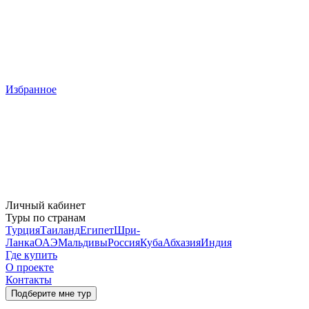
Избранное
Личный кабинет
Туры по странам
Турция
Таиланд
Египет
Шри-
Ланка
ОАЭ
Мальдивы
Россия
Куба
Абхазия
Индия
Где купить
О проекте
Контакты
Подберите мне тур