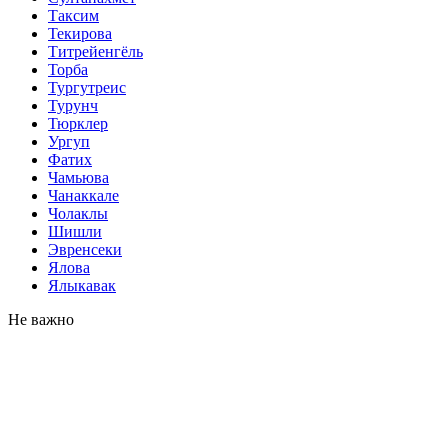
Таксим
Текирова
Титрейенгёль
Торба
Тургутреис
Турунч
Тюрклер
Ургуп
Фатих
Чамьюва
Чанаккале
Чолаклы
Шишли
Эвренсеки
Ялова
Ялыкавак
Не важно