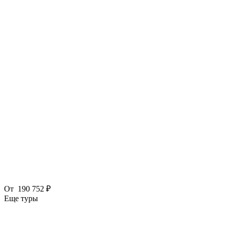
От
190 752 ₽
Еще туры