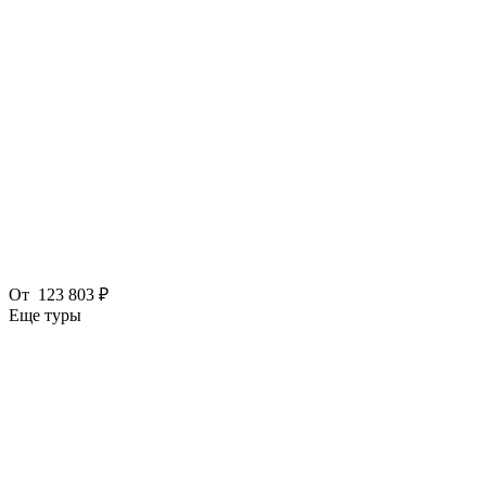
От
123 803 ₽
Еще туры