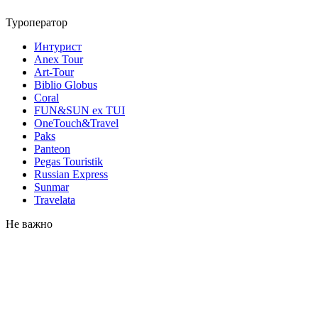
Туроператор
Интурист
Anex Tour
Art-Tour
Biblio Globus
Coral
FUN&SUN ex TUI
OneTouch&Travel
Paks
Panteon
Pegas Touristik
Russian Express
Sunmar
Travelata
Не важно