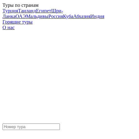
Туры по странам
Турция
Таиланд
Египет
Шри-
Ланка
ОАЭ
Мальдивы
Россия
Куба
Абхазия
Индия
Горящие туры
О нас