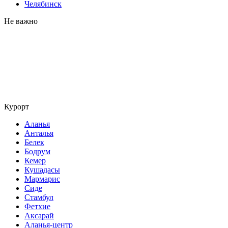
Челябинск
Не важно
Курорт
Аланья
Анталья
Белек
Бодрум
Кемер
Кушадасы
Мармарис
Сиде
Стамбул
Фетхие
Аксарай
Аланья-центр