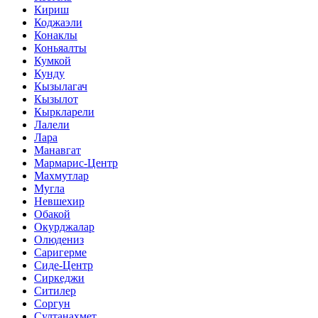
Кириш
Коджаэли
Конаклы
Коньяалты
Кумкой
Кунду
Кызылагач
Кызылот
Кыркларели
Лалели
Лара
Манавгат
Мармарис-Центр
Махмутлар
Мугла
Невшехир
Обакой
Окурджалар
Олюдениз
Саригерме
Сиде-Центр
Сиркеджи
Ситилер
Соргун
Султанахмет