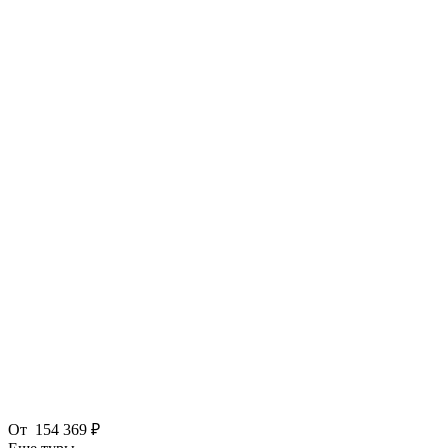
От
154 369 ₽