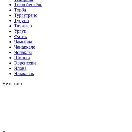
Титрейенгёль
Торба
Тургутреис
Турунч
Тюрклер
Ургуп
Фатих
Чамьюва
Чанаккале
Чолаклы
Шишли
Эвренсеки
Ялова
Ялыкавак
Не важно