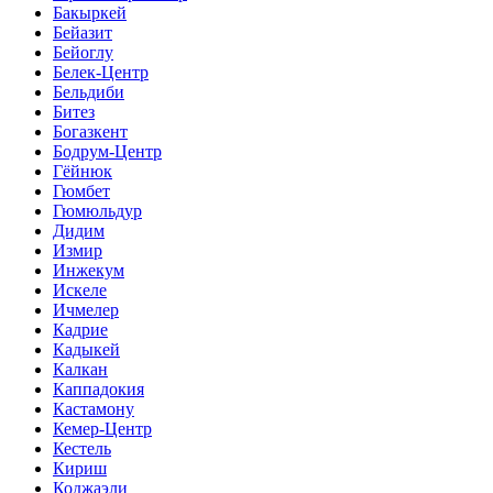
Бакыркей
Бейазит
Бейоглу
Белек-Центр
Бельдиби
Битез
Богазкент
Бодрум-Центр
Гёйнюк
Гюмбет
Гюмюльдур
Дидим
Измир
Инжекум
Искеле
Ичмелер
Кадрие
Кадыкей
Калкан
Каппадокия
Кастамону
Кемер-Центр
Кестель
Кириш
Коджаэли