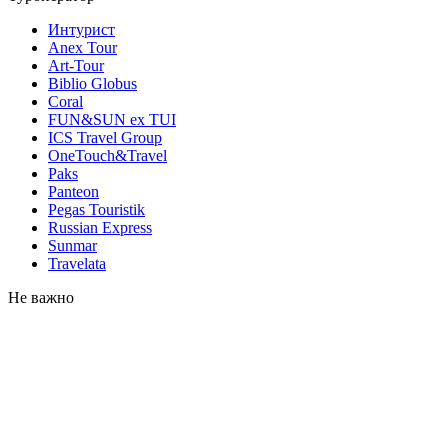
Интурист
Anex Tour
Art-Tour
Biblio Globus
Coral
FUN&SUN ex TUI
ICS Travel Group
OneTouch&Travel
Paks
Panteon
Pegas Touristik
Russian Express
Sunmar
Travelata
Не важно