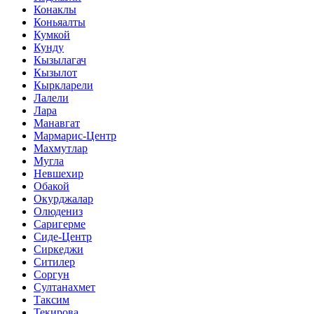
Конаклы
Коньяалты
Кумкой
Кунду
Кызылагач
Кызылот
Кыркларели
Лалели
Лара
Манавгат
Мармарис-Центр
Махмутлар
Мугла
Невшехир
Обакой
Окурджалар
Олюдениз
Саригерме
Сиде-Центр
Сиркеджи
Ситилер
Соргун
Султанахмет
Таксим
Текирова