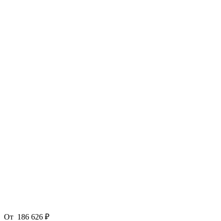
От
186 626 ₽