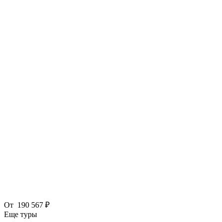
От
190 567 ₽
Еще туры