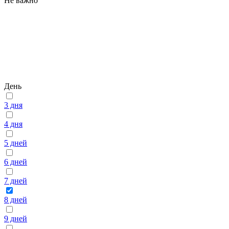
Не важно
День
3 дня
4 дня
5 дней
6 дней
7 дней
8 дней
9 дней