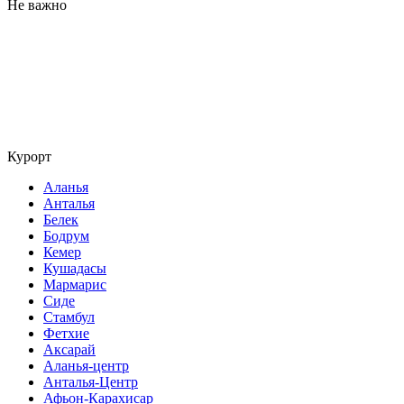
Не важно
Курорт
Аланья
Анталья
Белек
Бодрум
Кемер
Кушадасы
Мармарис
Сиде
Стамбул
Фетхие
Аксарай
Аланья-центр
Анталья-Центр
Афьон-Карахисар