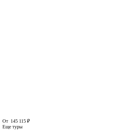
От
145 115 ₽
Еще туры