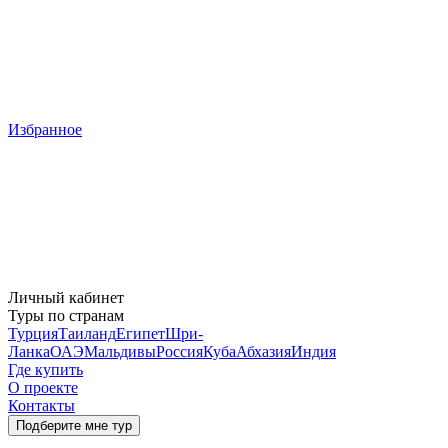
Избранное
Личный кабинет
Туры по странам
Турция
Таиланд
Египет
Шри-
Ланка
ОАЭ
Мальдивы
Россия
Куба
Абхазия
Индия
Где купить
О проекте
Контакты
Подберите мне тур