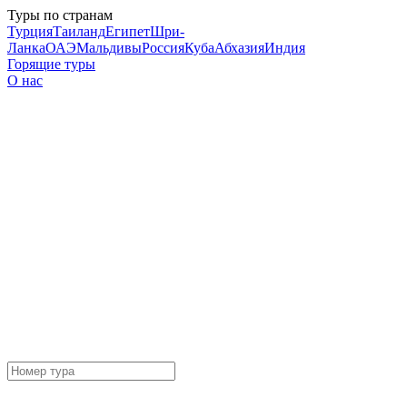
Туры по странам
Турция
Таиланд
Египет
Шри-
Ланка
ОАЭ
Мальдивы
Россия
Куба
Абхазия
Индия
Горящие туры
О нас