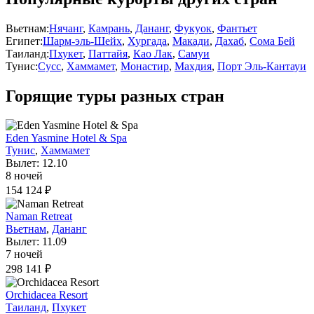
Вьетнам:
Нячанг
,
Камрань
,
Дананг
,
Фукуок
,
Фантьет
Египет:
Шарм-эль-Шейх
,
Хургада
,
Макади
,
Дахаб
,
Сома Бей
Таиланд:
Пхукет
,
Паттайя
,
Као Лак
,
Самуи
Тунис:
Сусс
,
Хаммамет
,
Монастир
,
Махдия
,
Порт Эль-Кантауи
Горящие туры разных стран
Eden Yasmine Hotel & Spa
Тунис
,
Хаммамет
Вылет: 12.10
8 ночей
154 124 ₽
Naman Retreat
Вьетнам
,
Дананг
Вылет: 11.09
7 ночей
298 141 ₽
Orchidacea Resort
Таиланд
,
Пхукет