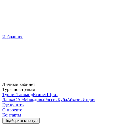
Избранное
Личный кабинет
Туры по странам
Турция
Таиланд
Египет
Шри-
Ланка
ОАЭ
Мальдивы
Россия
Куба
Абхазия
Индия
Где купить
О проекте
Контакты
Подберите мне тур