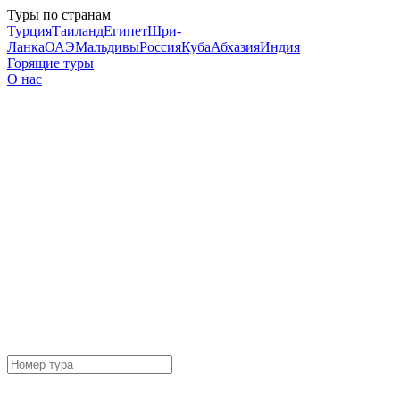
Туры по странам
Турция
Таиланд
Египет
Шри-
Ланка
ОАЭ
Мальдивы
Россия
Куба
Абхазия
Индия
Горящие туры
О нас