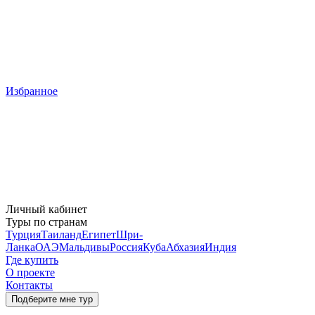
Избранное
Личный кабинет
Туры по странам
Турция
Таиланд
Египет
Шри-
Ланка
ОАЭ
Мальдивы
Россия
Куба
Абхазия
Индия
Где купить
О проекте
Контакты
Подберите мне тур