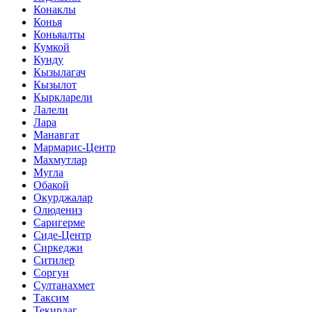
Конаклы
Конья
Коньяалты
Кумкой
Кунду
Кызылагач
Кызылот
Кыркларели
Лалели
Лара
Манавгат
Мармарис-Центр
Махмутлар
Мугла
Обакой
Окурджалар
Олюдениз
Саригерме
Сиде-Центр
Сиркеджи
Ситилер
Соргун
Султанахмет
Таксим
Текирдаг