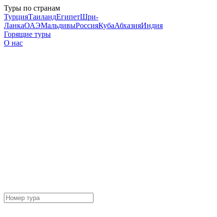
Туры по странам
Турция
Таиланд
Египет
Шри-
Ланка
ОАЭ
Мальдивы
Россия
Куба
Абхазия
Индия
Горящие туры
О нас