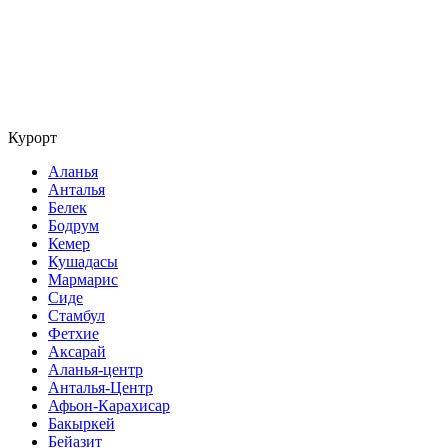
Курорт
Аланья
Анталья
Белек
Бодрум
Кемер
Кушадасы
Мармарис
Сиде
Стамбул
Фетхие
Аксарай
Аланья-центр
Анталья-Центр
Афьон-Карахисар
Бакыркей
Бейазит