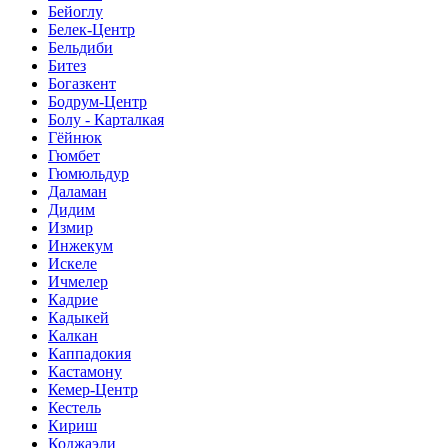
Бейоглу
Белек-Центр
Бельдиби
Битез
Богазкент
Бодрум-Центр
Болу - Карталкая
Гёйнюк
Гюмбет
Гюмюльдур
Даламан
Дидим
Измир
Инжекум
Искеле
Ичмелер
Кадрие
Кадыкей
Калкан
Каппадокия
Кастамону
Кемер-Центр
Кестель
Кириш
Коджаэли