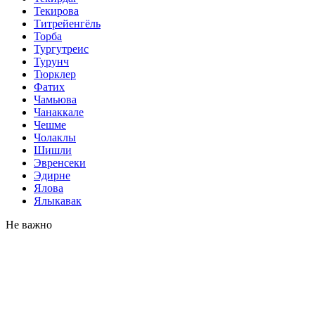
Текирова
Титрейенгёль
Торба
Тургутреис
Турунч
Тюрклер
Фатих
Чамьюва
Чанаккале
Чешме
Чолаклы
Шишли
Эвренсеки
Эдирне
Ялова
Ялыкавак
Не важно