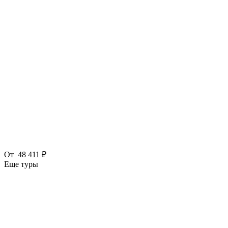
От
48 411 ₽
Еще туры