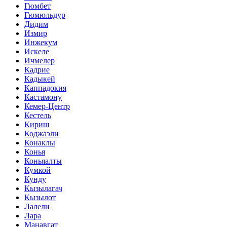
Гюмбет
Гюмюльдур
Дидим
Измир
Инжекум
Искеле
Ичмелер
Кадрие
Кадыкей
Каппадокия
Кастамону
Кемер-Центр
Кестель
Кириш
Коджаэли
Конаклы
Конья
Коньяалты
Кумкой
Кунду
Кызылагач
Кызылот
Лалели
Лара
Манавгат