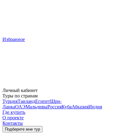
Избранное
Личный кабинет
Туры по странам
Турция
Таиланд
Египет
Шри-
Ланка
ОАЭ
Мальдивы
Россия
Куба
Абхазия
Индия
Где купить
О проекте
Контакты
Подберите мне тур