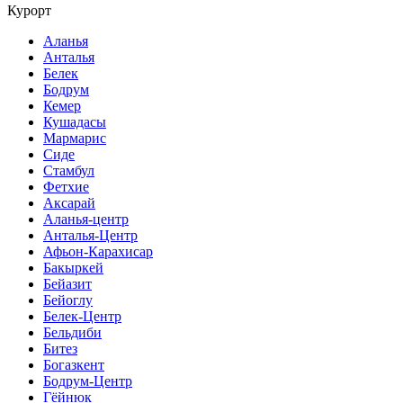
Курорт
Аланья
Анталья
Белек
Бодрум
Кемер
Кушадасы
Мармарис
Сиде
Стамбул
Фетхие
Аксарай
Аланья-центр
Анталья-Центр
Афьон-Карахисар
Бакыркей
Бейазит
Бейоглу
Белек-Центр
Бельдиби
Битез
Богазкент
Бодрум-Центр
Гёйнюк