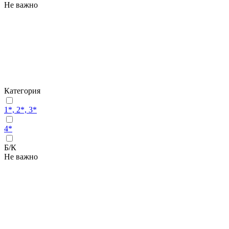
Не важно
Категория
1*, 2*, 3*
4*
Б/К
Не важно