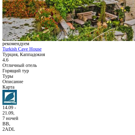
рекомендуем
Turkish Cave House
Турция, Каппадокия
4.6
Отличный отель
Горящий тур
Туры
Описание
Карта
14.09 -
21.09,
7 ночей
BB
,
2ADL