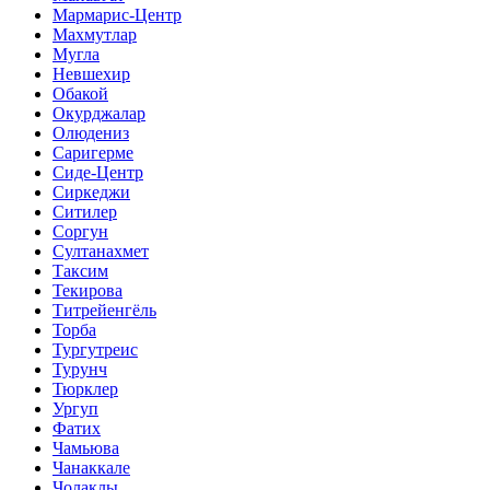
Мармарис-Центр
Махмутлар
Мугла
Невшехир
Обакой
Окурджалар
Олюдениз
Саригерме
Сиде-Центр
Сиркеджи
Ситилер
Соргун
Султанахмет
Таксим
Текирова
Титрейенгёль
Торба
Тургутреис
Турунч
Тюрклер
Ургуп
Фатих
Чамьюва
Чанаккале
Чолаклы