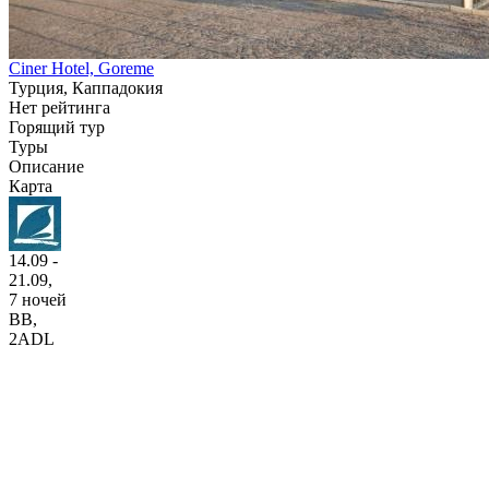
Ciner Hotel, Goreme
Турция, Каппадокия
Нет рейтинга
Горящий тур
Туры
Описание
Карта
14.09 -
21.09,
7 ночей
BB
,
2ADL