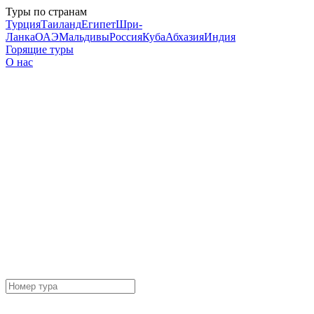
Туры по странам
Турция
Таиланд
Египет
Шри-
Ланка
ОАЭ
Мальдивы
Россия
Куба
Абхазия
Индия
Горящие туры
О нас